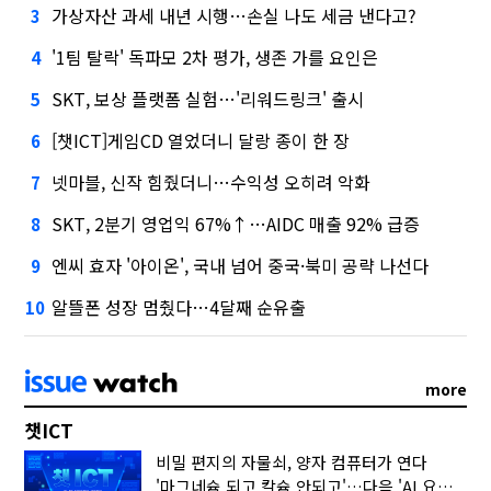
가상자산 과세 내년 시행…손실 나도 세금 낸다고?
3
'1팀 탈락' 독파모 2차 평가, 생존 가를 요인은
4
SKT, 보상 플랫폼 실험…'리워드링크' 출시
5
[챗ICT]게임CD 열었더니 달랑 종이 한 장
6
넷마블, 신작 힘줬더니…수익성 오히려 악화
7
SKT, 2분기 영업익 67%↑…AIDC 매출 92% 급증
8
엔씨 효자 '아이온', 국내 넘어 중국·북미 공략 나선다
9
알뜰폰 성장 멈췄다…4달째 순유출
10
more
챗ICT
비밀 편지의 자물쇠, 양자 컴퓨터가 연다
'마그네슘 되고 칼슘 안되고'…다음 'AI 요약' 갈 길은