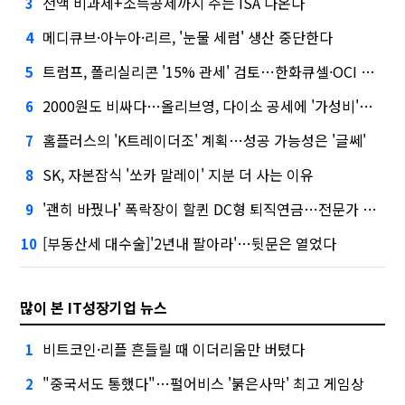
전액 비과세+소득공제까지 주는 ISA 나온다
3
메디큐브·아누아·리르, '눈물 세럼' 생산 중단한다
4
트럼프, 폴리실리콘 '15% 관세' 검토…한화큐셀·OCI 영향은?
5
2000원도 비싸다…올리브영, 다이소 공세에 '가성비'로 맞불
6
홈플러스의 'K트레이더조' 계획…성공 가능성은 '글쎄'
7
SK, 자본잠식 '쏘카 말레이' 지분 더 사는 이유
8
'괜히 바꿨나' 폭락장이 할퀸 DC형 퇴직연금…전문가 조언은
9
[부동산세 대수술]'2년내 팔아라'…뒷문은 열었다
10
많이 본 IT성장기업 뉴스
비트코인·리플 흔들릴 때 이더리움만 버텼다
1
"중국서도 통했다"…펄어비스 '붉은사막' 최고 게임상
2