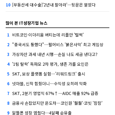
[부동산세 대수술]'2년내 팔아라'…뒷문은 열었다
10
많이 본 IT성장기업 뉴스
비트코인·이더리움 버티는데 리플만 '털썩'
1
"중국서도 통했다"…펄어비스 '붉은사막' 최고 게임상
2
가상자산 과세 내년 시행…손실 나도 세금 낸다고?
3
'1팀 탈락' 독파모 2차 평가, 생존 가를 요인은
4
SKT, 보상 플랫폼 실험…'리워드링크' 출시
5
넷마블, 신작 힘줬더니…수익성 오히려 악화
6
SKT, 2분기 영업익 67%↑…AIDC 매출 92% 급증
7
금융사 손잡았지만 온도차…코인원 '훨훨'·코빗 '잠잠'
8
알뜰폰 성장 멈췄다…4달째 순유출
9