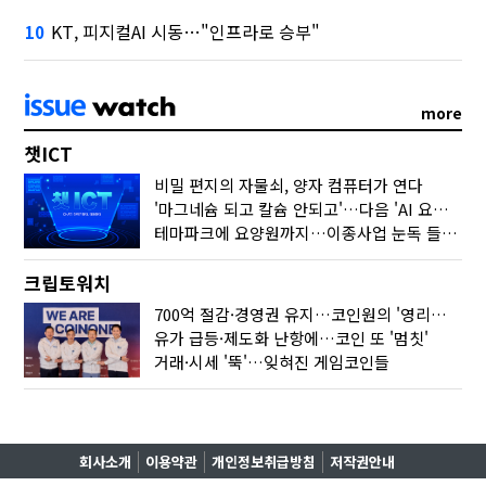
KT, 피지컬AI 시동…"인프라로 승부"
10
more
챗ICT
비밀 편지의 자물쇠, 양자 컴퓨터가 연다
'마그네슘 되고 칼슘 안되고'…다음 'AI 요약' 갈 길은
테마파크에 요양원까지…이종사업 눈독 들이는 게임사
크립토워치
700억 절감·경영권 유지…코인원의 '영리한 딜'
유가 급등·제도화 난항에…코인 또 '멈칫'
거래·시세 '뚝'…잊혀진 게임코인들
회사소개
이용약관
개인정보취급방침
저작권안내