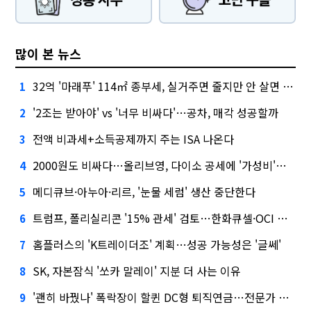
많이 본 뉴스
32억 '마래푸' 114㎡ 종부세, 실거주면 줄지만 안 살면 2.5배
1
'2조는 받아야' vs '너무 비싸다'…공차, 매각 성공할까
2
전액 비과세+소득공제까지 주는 ISA 나온다
3
2000원도 비싸다…올리브영, 다이소 공세에 '가성비'로 맞불
4
메디큐브·아누아·리르, '눈물 세럼' 생산 중단한다
5
트럼프, 폴리실리콘 '15% 관세' 검토…한화큐셀·OCI 영향은?
6
홈플러스의 'K트레이더조' 계획…성공 가능성은 '글쎄'
7
SK, 자본잠식 '쏘카 말레이' 지분 더 사는 이유
8
'괜히 바꿨나' 폭락장이 할퀸 DC형 퇴직연금…전문가 조언은
9