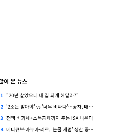
많이 본 뉴스
"20년 살았으니 내 집 되게 해달라?"
1
'2조는 받아야' vs '너무 비싸다'…공차, 매각 성공할까
2
전액 비과세+소득공제까지 주는 ISA 나온다
3
메디큐브·아누아·리르, '눈물 세럼' 생산 중단한다
4