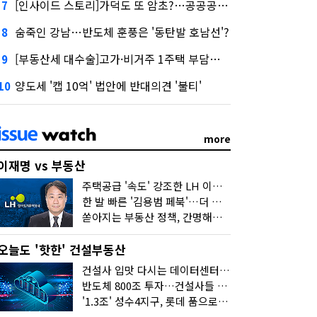
[인사이드 스토리]가덕도 또 암초?…공공공사의 '굴레'
7
숨죽인 강남…반도체 훈풍은 '동탄발 호남선'?
8
[부동산세 대수술]고가·비거주 1주택 부담…'대전족'도 불똥
9
양도세 '캡 10억' 법안에 반대의견 '불티'
10
more
이재명 vs 부동산
주택공급 '속도' 강조한 LH 이성훈 "전력질주해야"
한 발 빠른 '김용범 페북'…더 강한 부동산 규제 나오나
쏟아지는 부동산 정책, 간명해져야
오늘도 '핫한' 건설부동산
건설사 입맛 다시는 데이터센터…암초는 '주민 반대'
반도체 800조 투자…건설사들 "물 들어온다!"
'1.3조' 성수4지구, 롯데 품으로…'성수르엘 S70' 거듭