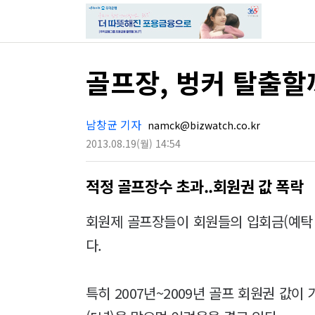
골프장, 벙커 탈출할
남창균 기자
namck@bizwatch.co.kr
2013.08.19
(월)
14:54
적정 골프장수 초과..회원권 값 폭락
회원제 골프장들이 회원들의 입회금(예탁
다.
특히 2007년~2009년 골프 회원권 값