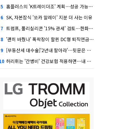
홈플러스의 'K트레이더조' 계획…성공 가능성은 '글쎄'
5
SK, 자본잠식 '쏘카 말레이' 지분 더 사는 이유
6
트럼프, 폴리실리콘 '15% 관세' 검토…한화큐셀·OCI 영향은?
7
'괜히 바꿨나' 폭락장이 할퀸 DC형 퇴직연금…전문가 조언은
8
[부동산세 대수술]'2년내 팔아라'…뒷문은 열었다
9
허리휘는 '간병비' 건강보험 적용하면…내 간병보험은?
10