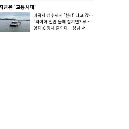
지금은 '교통시대'
마곡서 성수까지 '한강' 타고 갔습니다
"타이어 절반 물에 잠기면? 무조건 탈출하세요"
양재IC 정체 줄인다…성남-서초 고속도로 2029년 착공