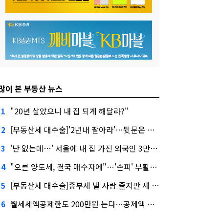
많이 본 부동산 뉴스
"20년 살았으니 내 집 되게 해달라?"
1
[부동산세 대수술]'2년내 팔아라'…뒷문은 열었다
2
'난 없는데…' 서울에 내 집 가진 외국인 3만3000명
3
"오른 양도세, 결국 매수자에"…'손피' 부활할까?
4
[부동산세 대수술]종부세 낼 사람 줄지만 세 부담 커진다
5
월세세액공제한도 200만원 는다…공제액 최대 54만원↑
6