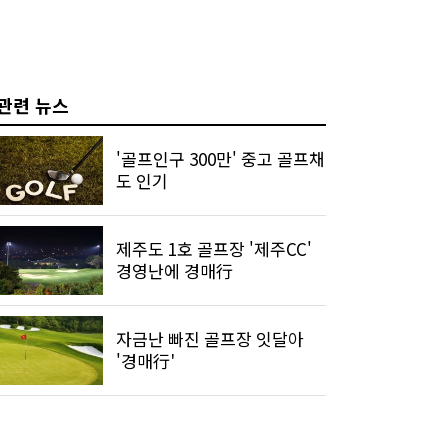
관련 뉴스
'골프인구 300만' 중고 골프채
도 인기
제주도 1호 골프장 '제주CC'
경영난에 경매行
자금난 빠진 골프장 잇달아
'경매行'