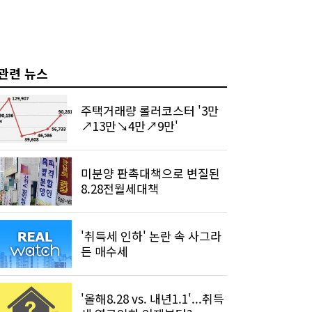
관련 뉴스
주택거래량 롤러코스터 '3만
↗13만↘4만↗9만'
미분양 판촉대책으로 변질된
8.28전월세대책
'취득세 인하' 논란 속 사그라
든 매수세
'올해8.28 vs. 내년1.1'...취득