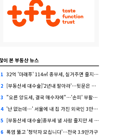
많이 본 부동산 뉴스
32억 '마래푸' 114㎡ 종부세, 실거주면 줄지만 안 살면 2.5배
1
[부동산세 대수술]'2년내 팔아라'…뒷문은 열었다
2
"오른 양도세, 결국 매수자에"…'손피' 부활할까?
3
'난 없는데…' 서울에 내 집 가진 외국인 3만3000명
4
[부동산세 대수술]종부세 낼 사람 줄지만 세 부담 커진다
5
폭염 뚫고 '청약자 모십니다'…전국 3.9만가구
6