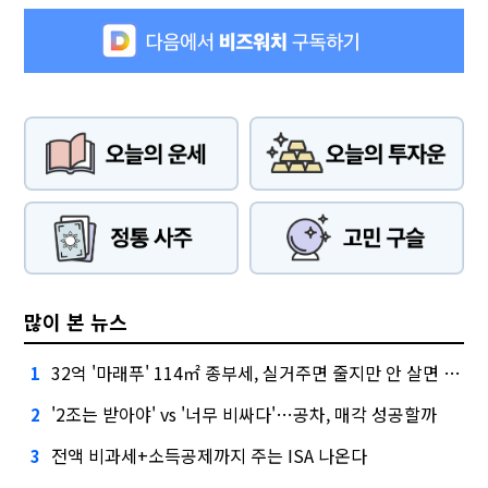
많이 본 뉴스
32억 '마래푸' 114㎡ 종부세, 실거주면 줄지만 안 살면 2.5배
1
'2조는 받아야' vs '너무 비싸다'…공차, 매각 성공할까
2
전액 비과세+소득공제까지 주는 ISA 나온다
3