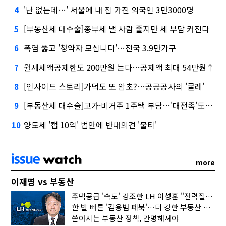
'난 없는데…' 서울에 내 집 가진 외국인 3만3000명
4
[부동산세 대수술]종부세 낼 사람 줄지만 세 부담 커진다
5
폭염 뚫고 '청약자 모십니다'…전국 3.9만가구
6
월세세액공제한도 200만원 는다…공제액 최대 54만원↑
7
[인사이드 스토리]가덕도 또 암초?…공공공사의 '굴레'
8
[부동산세 대수술]고가·비거주 1주택 부담…'대전족'도 불똥
9
양도세 '캡 10억' 법안에 반대의견 '불티'
10
more
이재명 vs 부동산
주택공급 '속도' 강조한 LH 이성훈 "전력질주해야"
한 발 빠른 '김용범 페북'…더 강한 부동산 규제 나오나
쏟아지는 부동산 정책, 간명해져야