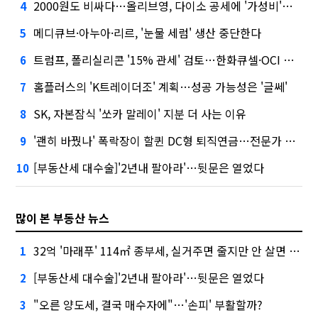
2000원도 비싸다…올리브영, 다이소 공세에 '가성비'로 맞불
4
메디큐브·아누아·리르, '눈물 세럼' 생산 중단한다
5
트럼프, 폴리실리콘 '15% 관세' 검토…한화큐셀·OCI 영향은?
6
홈플러스의 'K트레이더조' 계획…성공 가능성은 '글쎄'
7
SK, 자본잠식 '쏘카 말레이' 지분 더 사는 이유
8
'괜히 바꿨나' 폭락장이 할퀸 DC형 퇴직연금…전문가 조언은
9
[부동산세 대수술]'2년내 팔아라'…뒷문은 열었다
10
많이 본 부동산 뉴스
32억 '마래푸' 114㎡ 종부세, 실거주면 줄지만 안 살면 2.5배
1
[부동산세 대수술]'2년내 팔아라'…뒷문은 열었다
2
"오른 양도세, 결국 매수자에"…'손피' 부활할까?
3