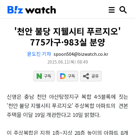
'천안 불당 지웰시티 푸르지오'
775가구·983실 분양
윤도진 기자
spoon504@bizwatch.co.kr
2015.06.11
(목)
08:49
신영은 충남 천안 아산탕정지구 복합 4·5블록에 짓는
'천안 불당 지웰시티 푸르지오' 주상복합 아파트의 견본
주택을 이달 19일 개관한다고 10일 밝혔다.
이 주상복합은 지하 1층~지상 28층 높이의 아파트 8개