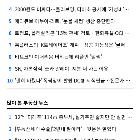
2000원도 비싸다…올리브영, 다이소 공세에 '가성비'로 맞불
4
메디큐브·아누아·리르, '눈물 세럼' 생산 중단한다
5
트럼프, 폴리실리콘 '15% 관세' 검토…한화큐셀·OCI 영향은?
6
홈플러스의 'K트레이더조' 계획…성공 가능성은 '글쎄'
7
비트코인·이더리움 버티는데 리플만 '털썩'
8
SK, 자본잠식 '쏘카 말레이' 지분 더 사는 이유
9
'괜히 바꿨나' 폭락장이 할퀸 DC형 퇴직연금…전문가 조언은
10
많이 본 부동산 뉴스
32억 '마래푸' 114㎡ 종부세, 실거주면 줄지만 안 살면 2.5배
1
[부동산세 대수술]'2년내 팔아라'…뒷문은 열었다
2