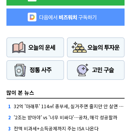
많이 본 뉴스
32억 '마래푸' 114㎡ 종부세, 실거주면 줄지만 안 살면 2.5배
1
'2조는 받아야' vs '너무 비싸다'…공차, 매각 성공할까
2
전액 비과세+소득공제까지 주는 ISA 나온다
3