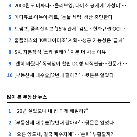
2000원도 비싸다…올리브영, 다이소 공세에 '가성비'로 맞불
4
메디큐브·아누아·리르, '눈물 세럼' 생산 중단한다
5
트럼프, 폴리실리콘 '15% 관세' 검토…한화큐셀·OCI 영향은?
6
홈플러스의 'K트레이더조' 계획…성공 가능성은 '글쎄'
7
SK, 자본잠식 '쏘카 말레이' 지분 더 사는 이유
8
'괜히 바꿨나' 폭락장이 할퀸 DC형 퇴직연금…전문가 조언은
9
[부동산세 대수술]'2년내 팔아라'…뒷문은 열었다
10
많이 본 부동산 뉴스
"20년 살았으니 내 집 되게 해달라?"
1
[부동산세 대수술]'2년내 팔아라'…뒷문은 열었다
2
"오른 양도세, 결국 매수자에"…'손피' 부활할까?
3