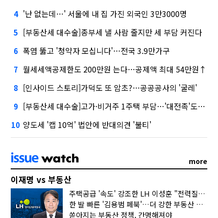
'난 없는데…' 서울에 내 집 가진 외국인 3만3000명
4
[부동산세 대수술]종부세 낼 사람 줄지만 세 부담 커진다
5
폭염 뚫고 '청약자 모십니다'…전국 3.9만가구
6
월세세액공제한도 200만원 는다…공제액 최대 54만원↑
7
[인사이드 스토리]가덕도 또 암초?…공공공사의 '굴레'
8
[부동산세 대수술]고가·비거주 1주택 부담…'대전족'도 불똥
9
양도세 '캡 10억' 법안에 반대의견 '불티'
10
more
이재명 vs 부동산
주택공급 '속도' 강조한 LH 이성훈 "전력질주해야"
한 발 빠른 '김용범 페북'…더 강한 부동산 규제 나오나
쏟아지는 부동산 정책, 간명해져야