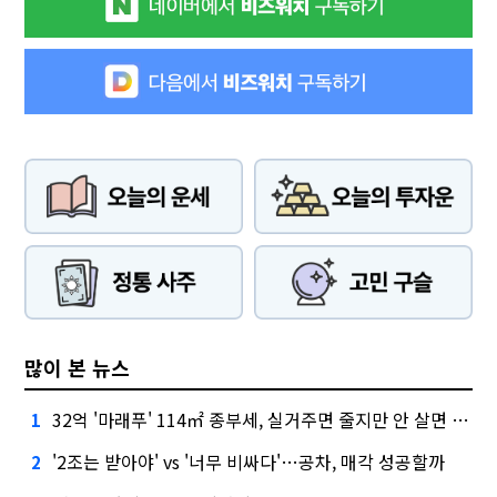
많이 본 뉴스
32억 '마래푸' 114㎡ 종부세, 실거주면 줄지만 안 살면 2.5배
1
'2조는 받아야' vs '너무 비싸다'…공차, 매각 성공할까
2