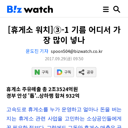
[휴게소 워치]③-1 기름 어디서 가
장 많이 넣나
윤도진 기자
spoon504@bizwatch.co.kr
2017.09.29
(금)
09:50
휴게소 주유매출 총 2조3524억원
경부 안성 '톱'..상하행 합쳐 932억
고속도로 휴게소를 누가 운영하고 얼마나 돈을 버는
지는 휴게소 관련 사업을 고민하는 소상공인들에게
꼭 필요한 정보다. 그럼에도 그동안 휴게소 매출은 공