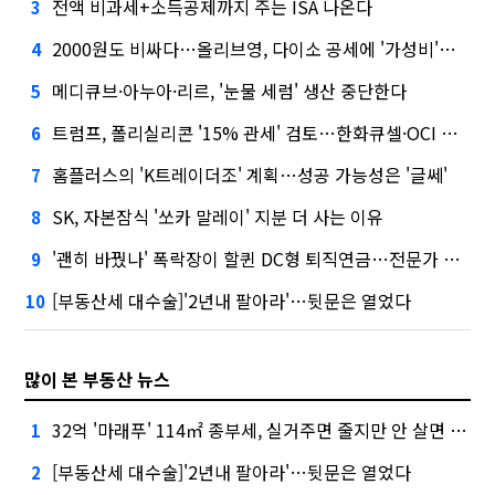
전액 비과세+소득공제까지 주는 ISA 나온다
3
2000원도 비싸다…올리브영, 다이소 공세에 '가성비'로 맞불
4
메디큐브·아누아·리르, '눈물 세럼' 생산 중단한다
5
트럼프, 폴리실리콘 '15% 관세' 검토…한화큐셀·OCI 영향은?
6
홈플러스의 'K트레이더조' 계획…성공 가능성은 '글쎄'
7
SK, 자본잠식 '쏘카 말레이' 지분 더 사는 이유
8
'괜히 바꿨나' 폭락장이 할퀸 DC형 퇴직연금…전문가 조언은
9
[부동산세 대수술]'2년내 팔아라'…뒷문은 열었다
10
많이 본 부동산 뉴스
32억 '마래푸' 114㎡ 종부세, 실거주면 줄지만 안 살면 2.5배
1
[부동산세 대수술]'2년내 팔아라'…뒷문은 열었다
2