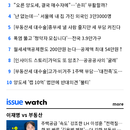
"오른 양도세, 결국 매수자에"…'손피' 부활할까?
3
'난 없는데…' 서울에 내 집 가진 외국인 3만3000명
4
[부동산세 대수술]종부세 낼 사람 줄지만 세 부담 커진다
5
폭염 뚫고 '청약자 모십니다'…전국 3.9만가구
6
월세세액공제한도 200만원 는다…공제액 최대 54만원↑
7
[인사이드 스토리]가덕도 또 암초?…공공공사의 '굴레'
8
[부동산세 대수술]고가·비거주 1주택 부담…'대전족'도 불똥
9
양도세 '캡 10억' 법안에 반대의견 '불티'
10
more
이재명 vs 부동산
주택공급 '속도' 강조한 LH 이성훈 "전력질주해야"
한 발 빠른 '김용범 페북'…더 강한 부동산 규제 나오나