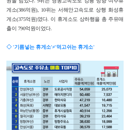
원을 넘었다. 9위는 영동고속도로 강릉 방향 여주휴
게소(386억원), 10위는 서해안고속도로 상행 화성휴
게소(375억원)였다. 이 휴게소도 상하행을 총 주유매
출이 790억원이었다.
◇ '기름넣는 휴게소'≠'먹고쉬는 휴게소'