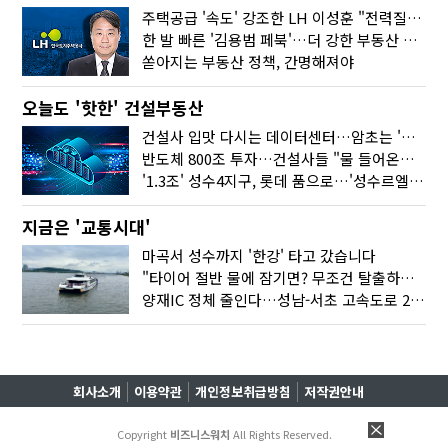
주택공급 '속도' 강조한 LH 이성훈 "전력질주해야"
한 발 빠른 '김용범 페북'…더 강한 부동산 규제 나오나
쏟아지는 부동산 정책, 간명해져야
오늘도 '핫한' 건설부동산
건설사 입맛 다시는 데이터센터…암초는 '주민 반대'
반도체 800조 투자…건설사들 "물 들어온다!"
'1.3조' 성수4지구, 롯데 품으로…'성수르엘 S70' 거듭
지금은 '교통시대'
마곡서 성수까지 '한강' 타고 갔습니다
"타이어 절반 물에 잠기면? 무조건 탈출하세요"
양재IC 정체 줄인다…성남-서초 고속도로 2029년 착공
회사소개
이용약관
개인정보취급방침
저작권안내
Copyright
비즈니스워치
All Rights Reserved.