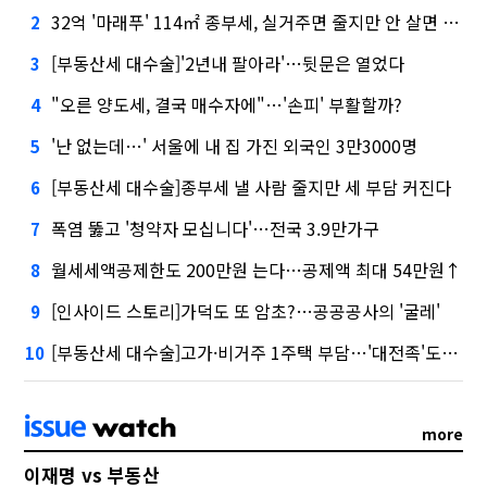
32억 '마래푸' 114㎡ 종부세, 실거주면 줄지만 안 살면 2.5배
2
[부동산세 대수술]'2년내 팔아라'…뒷문은 열었다
3
"오른 양도세, 결국 매수자에"…'손피' 부활할까?
4
'난 없는데…' 서울에 내 집 가진 외국인 3만3000명
5
[부동산세 대수술]종부세 낼 사람 줄지만 세 부담 커진다
6
폭염 뚫고 '청약자 모십니다'…전국 3.9만가구
7
월세세액공제한도 200만원 는다…공제액 최대 54만원↑
8
[인사이드 스토리]가덕도 또 암초?…공공공사의 '굴레'
9
[부동산세 대수술]고가·비거주 1주택 부담…'대전족'도 불똥
10
more
이재명 vs 부동산