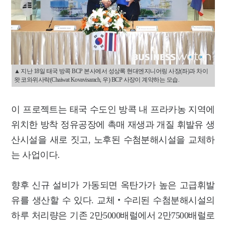
▲ 지난 18일 태국 방콕 BCP 본사에서 성상록 현대엔지니어링 사장(좌)과 차이
왓 코와위사락(Chaiwat Kovavisarach, 우) BCP 사장이 계약하는 모습.
이 프로젝트는 태국 수도인 방콕 내 프라카농 지역에
위치한 방착 정유공장에 촉매 재생과 개질 휘발유 생
산시설을 새로 짓고, 노후된 수첨분해시설을 교체하
는 사업이다.
향후 신규 설비가 가동되면 옥탄가가 높은 고급휘발
유를 생산할 수 있다. 교체‧수리된 수첨분해시설의
하루 처리량은 기존 2만5000배럴에서 2만7500배럴로