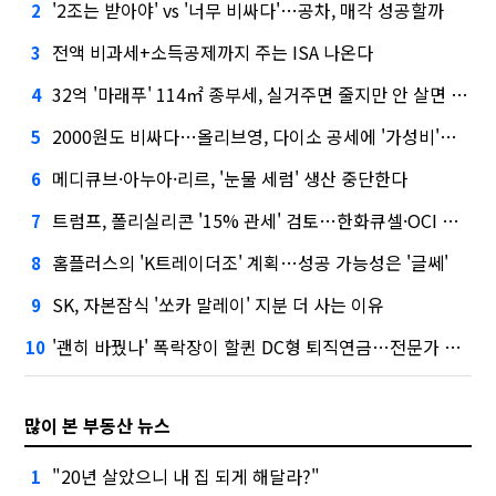
'2조는 받아야' vs '너무 비싸다'…공차, 매각 성공할까
2
전액 비과세+소득공제까지 주는 ISA 나온다
3
32억 '마래푸' 114㎡ 종부세, 실거주면 줄지만 안 살면 2.5배
4
2000원도 비싸다…올리브영, 다이소 공세에 '가성비'로 맞불
5
메디큐브·아누아·리르, '눈물 세럼' 생산 중단한다
6
트럼프, 폴리실리콘 '15% 관세' 검토…한화큐셀·OCI 영향은?
7
홈플러스의 'K트레이더조' 계획…성공 가능성은 '글쎄'
8
SK, 자본잠식 '쏘카 말레이' 지분 더 사는 이유
9
'괜히 바꿨나' 폭락장이 할퀸 DC형 퇴직연금…전문가 조언은
10
많이 본 부동산 뉴스
"20년 살았으니 내 집 되게 해달라?"
1