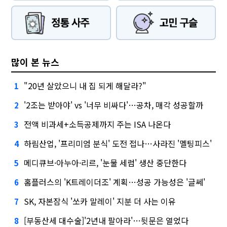
많이 본 뉴스
"20년 살았으니 내 집 되게 해달라?"
1
'2조는 받아야' vs '너무 비싸다'…공차, 매각 성공할까
2
전액 비과세+소득공제까지 주는 ISA 나온다
3
하림산업, '프리미엄 분식' 도전 접나…사라진 '멜팅피스'
4
메디큐브·아누아·리르, '눈물 세럼' 생산 중단한다
5
홈플러스의 'K트레이더조' 계획…성공 가능성은 '글쎄'
6
SK, 자본잠식 '쏘카 말레이' 지분 더 사는 이유
7
[부동산세 대수술]'2년내 팔아라'…뒷문은 열었다
8