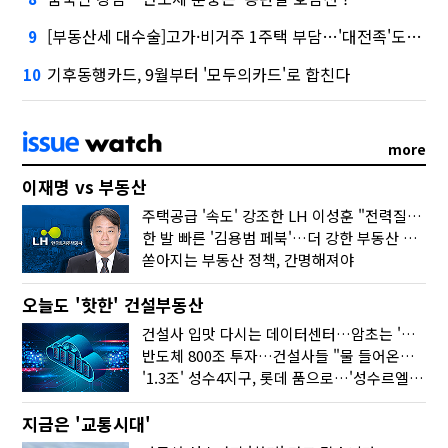
[부동산세 대수술]고가·비거주 1주택 부담…'대전족'도 불똥
9
기후동행카드, 9월부터 '모두의카드'로 합친다
10
more
이재명 vs 부동산
주택공급 '속도' 강조한 LH 이성훈 "전력질주해야"
한 발 빠른 '김용범 페북'…더 강한 부동산 규제 나오나
쏟아지는 부동산 정책, 간명해져야
오늘도 '핫한' 건설부동산
건설사 입맛 다시는 데이터센터…암초는 '주민 반대'
반도체 800조 투자…건설사들 "물 들어온다!"
'1.3조' 성수4지구, 롯데 품으로…'성수르엘 S70' 거듭
지금은 '교통시대'