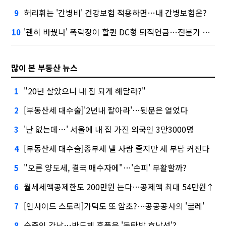
허리휘는 '간병비' 건강보험 적용하면…내 간병보험은?
9
'괜히 바꿨나' 폭락장이 할퀸 DC형 퇴직연금…전문가 조언은
10
많이 본 부동산 뉴스
"20년 살았으니 내 집 되게 해달라?"
1
[부동산세 대수술]'2년내 팔아라'…뒷문은 열었다
2
'난 없는데…' 서울에 내 집 가진 외국인 3만3000명
3
[부동산세 대수술]종부세 낼 사람 줄지만 세 부담 커진다
4
"오른 양도세, 결국 매수자에"…'손피' 부활할까?
5
월세세액공제한도 200만원 는다…공제액 최대 54만원↑
6
[인사이드 스토리]가덕도 또 암초?…공공공사의 '굴레'
7
숨죽인 강남…반도체 훈풍은 '동탄발 호남선'?
8