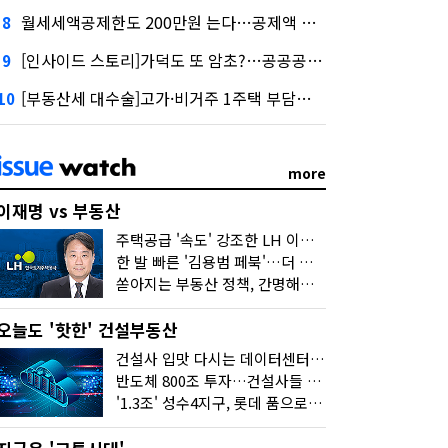
월세세액공제한도 200만원 는다…공제액 최대 54만원↑
8
[인사이드 스토리]가덕도 또 암초?…공공공사의 '굴레'
9
[부동산세 대수술]고가·비거주 1주택 부담…'대전족'도 불똥
10
more
이재명 vs 부동산
주택공급 '속도' 강조한 LH 이성훈 "전력질주해야"
한 발 빠른 '김용범 페북'…더 강한 부동산 규제 나오나
쏟아지는 부동산 정책, 간명해져야
오늘도 '핫한' 건설부동산
건설사 입맛 다시는 데이터센터…암초는 '주민 반대'
반도체 800조 투자…건설사들 "물 들어온다!"
'1.3조' 성수4지구, 롯데 품으로…'성수르엘 S70' 거듭