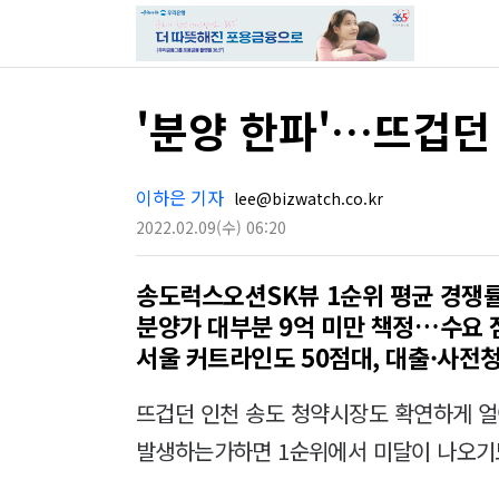
'분양 한파'…뜨겁던
이하은 기자
lee@bizwatch.co.kr
2022.02.09
(수)
06:20
송도럭스오션SK뷰 1순위 평균 경쟁률 
분양가 대부분 9억 미만 책정…수요 
서울 커트라인도 50점대, 대출·사전청
뜨겁던 인천 송도 청약시장도 확연하게 얼
발생하는가하면 1순위에서 미달이 나오기