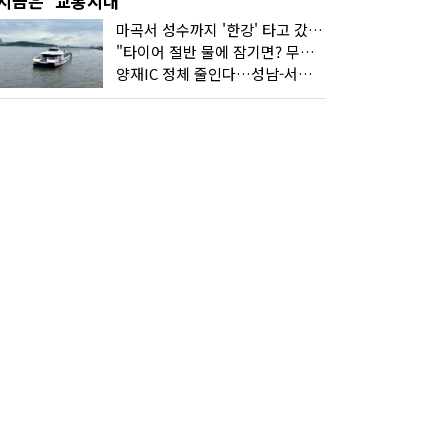
지금은 '교통시대'
마곡서 성수까지 '한강' 타고 갔습니다
"타이어 절반 물에 잠기면? 무조건 탈출하세요"
양재IC 정체 줄인다…성남-서초 고속도로 2029년 착공