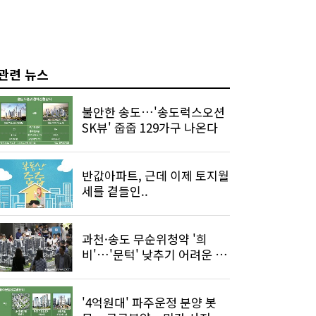
관련 뉴스
불안한 송도…'송도럭스오션
SK뷰' 줍줍 129가구 나온다
반값아파트, 근데 이제 토지월
세를 곁들인..
과천·송도 무순위청약 '희
비'…'문턱' 낮추기 어려운 이
유
'4억원대' 파주운정 분양 봇