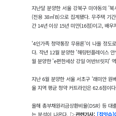
지난달 분양한 서울 강북구 미아동의 '북
(전용 38㎡B)으로 집계됐다. 무주택 기간 
간 14년 이상 15년 미만(16점)이고, 배
'4인가족 청약통장 무용론'이 나올 정도
다. 작년 12월 분양한 '해링턴플레이스 안
월 분양한 'e편한세상 강일 어반브릿지' 
지난 6월 분양한 서울 서초구 '래미안 원베
울 지역 평균 청약 커트라인은 62.6점이다
올해 총부채원리금상환비율(DSR) 등 대
는 분석이 나온다.
▷관련기사:
[집잇슈]