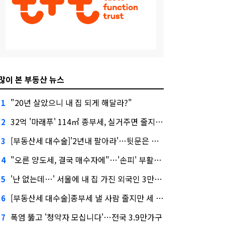
많이 본 부동산 뉴스
"20년 살았으니 내 집 되게 해달라?"
1
32억 '마래푸' 114㎡ 종부세, 실거주면 줄지만 안 살면 2.5배
2
[부동산세 대수술]'2년내 팔아라'…뒷문은 열었다
3
"오른 양도세, 결국 매수자에"…'손피' 부활할까?
4
'난 없는데…' 서울에 내 집 가진 외국인 3만3000명
5
[부동산세 대수술]종부세 낼 사람 줄지만 세 부담 커진다
6
폭염 뚫고 '청약자 모십니다'…전국 3.9만가구
7