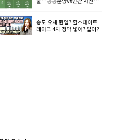
물…공공분양vs민간 사전청
약
송도 요새 뭔일? 힐스테이트
레이크 4차 청약 넣어? 말어?