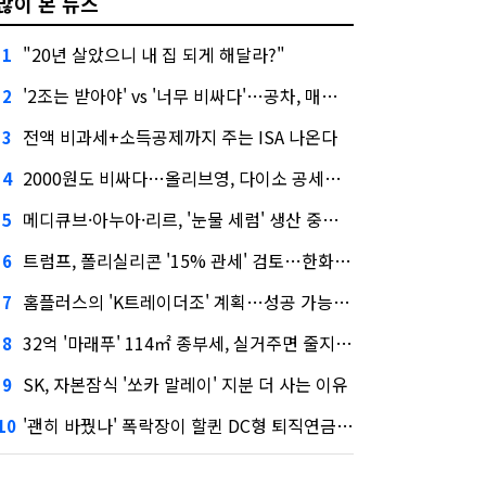
많이 본 뉴스
"20년 살았으니 내 집 되게 해달라?"
1
'2조는 받아야' vs '너무 비싸다'…공차, 매각 성공할까
2
전액 비과세+소득공제까지 주는 ISA 나온다
3
2000원도 비싸다…올리브영, 다이소 공세에 '가성비'로 맞불
4
메디큐브·아누아·리르, '눈물 세럼' 생산 중단한다
5
트럼프, 폴리실리콘 '15% 관세' 검토…한화큐셀·OCI 영향은?
6
홈플러스의 'K트레이더조' 계획…성공 가능성은 '글쎄'
7
32억 '마래푸' 114㎡ 종부세, 실거주면 줄지만 안 살면 2.5배
8
SK, 자본잠식 '쏘카 말레이' 지분 더 사는 이유
9
'괜히 바꿨나' 폭락장이 할퀸 DC형 퇴직연금…전문가 조언은
10