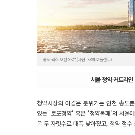
송도 럭스 오션 SK뷰(사진=SK에코플랜트)
서울 청약 커트라인 
청약시장의 이같은 분위기는 인천 송도뿐만
있는 '로또청약' 혹은 '청약불패'의 서울
은 두 자릿수로 대폭 낮아졌고, 청약 점수