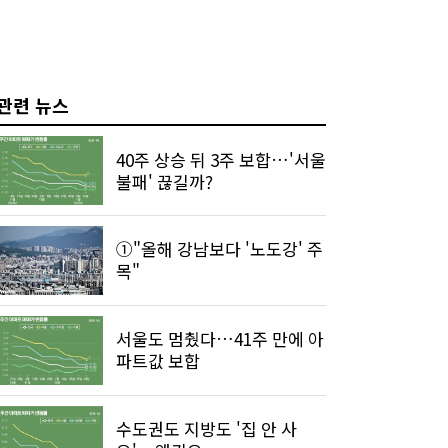
관련 뉴스
40주 상승 뒤 3주 보합…'서울
불패' 끊길까?
①"올해 강남보다 '노도강' 주
목"
서울도 멈췄다…41주 만에 아
파트값 보합
수도권도 지방도 '집 안 사