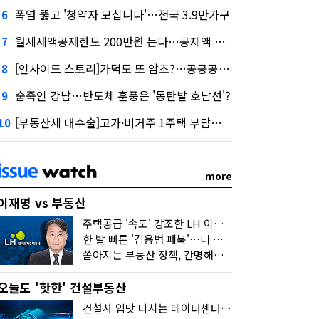
폭염 뚫고 '청약자 모십니다'…전국 3.9만가구
6
월세세액공제한도 200만원 는다…공제액 최대 54만원↑
7
[인사이드 스토리]가덕도 또 암초?…공공공사의 '굴레'
8
숨죽인 강남…반도체 훈풍은 '동탄발 호남선'?
9
[부동산세 대수술]고가·비거주 1주택 부담…'대전족'도 불똥
10
more
이재명 vs 부동산
주택공급 '속도' 강조한 LH 이성훈 "전력질주해야"
한 발 빠른 '김용범 페북'…더 강한 부동산 규제 나오나
쏟아지는 부동산 정책, 간명해져야
오늘도 '핫한' 건설부동산
건설사 입맛 다시는 데이터센터…암초는 '주민 반대'