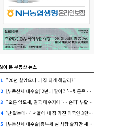
많이 본 부동산 뉴스
"20년 살았으니 내 집 되게 해달라?"
1
[부동산세 대수술]'2년내 팔아라'…뒷문은 열었다
2
"오른 양도세, 결국 매수자에"…'손피' 부활할까?
3
'난 없는데…' 서울에 내 집 가진 외국인 3만3000명
4
[부동산세 대수술]종부세 낼 사람 줄지만 세 부담 커진다
5