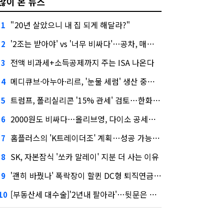
많이 본 뉴스
"20년 살았으니 내 집 되게 해달라?"
1
'2조는 받아야' vs '너무 비싸다'…공차, 매각 성공할까
2
전액 비과세+소득공제까지 주는 ISA 나온다
3
메디큐브·아누아·리르, '눈물 세럼' 생산 중단한다
4
트럼프, 폴리실리콘 '15% 관세' 검토…한화큐셀·OCI 영향은?
5
2000원도 비싸다…올리브영, 다이소 공세에 '가성비'로 맞불
6
홈플러스의 'K트레이더조' 계획…성공 가능성은 '글쎄'
7
SK, 자본잠식 '쏘카 말레이' 지분 더 사는 이유
8
'괜히 바꿨나' 폭락장이 할퀸 DC형 퇴직연금…전문가 조언은
9
[부동산세 대수술]'2년내 팔아라'…뒷문은 열었다
10