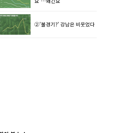
요'…왜긴요
②'불경기?' 강남은 비웃었다