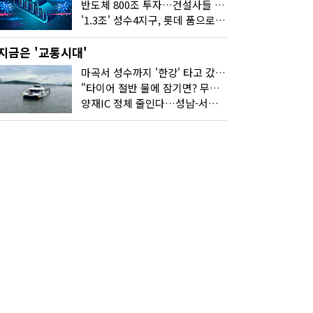
반도체 800조 투자…건설사들 "물 들어온다!"
'1.3조' 성수4지구, 롯데 품으로…'성수르엘 S70' 거듭
지금은 '교통시대'
마곡서 성수까지 '한강' 타고 갔습니다
"타이어 절반 물에 잠기면? 무조건 탈출하세요"
양재IC 정체 줄인다…성남-서초 고속도로 2029년 착공