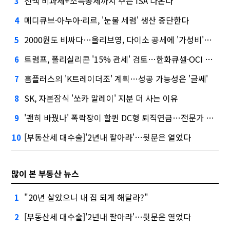
전액 비과세+소득공제까지 주는 ISA 나온다
3
메디큐브·아누아·리르, '눈물 세럼' 생산 중단한다
4
2000원도 비싸다…올리브영, 다이소 공세에 '가성비'로 맞불
5
트럼프, 폴리실리콘 '15% 관세' 검토…한화큐셀·OCI 영향은?
6
홈플러스의 'K트레이더조' 계획…성공 가능성은 '글쎄'
7
SK, 자본잠식 '쏘카 말레이' 지분 더 사는 이유
8
'괜히 바꿨나' 폭락장이 할퀸 DC형 퇴직연금…전문가 조언은
9
[부동산세 대수술]'2년내 팔아라'…뒷문은 열었다
10
많이 본 부동산 뉴스
"20년 살았으니 내 집 되게 해달라?"
1
[부동산세 대수술]'2년내 팔아라'…뒷문은 열었다
2