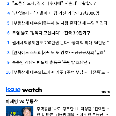
"오른 양도세, 결국 매수자에"…'손피' 부활할까?
3
'난 없는데…' 서울에 내 집 가진 외국인 3만3000명
4
[부동산세 대수술]종부세 낼 사람 줄지만 세 부담 커진다
5
폭염 뚫고 '청약자 모십니다'…전국 3.9만가구
6
월세세액공제한도 200만원 는다…공제액 최대 54만원↑
7
[인사이드 스토리]가덕도 또 암초?…공공공사의 '굴레'
8
숨죽인 강남…반도체 훈풍은 '동탄발 호남선'?
9
[부동산세 대수술]고가·비거주 1주택 부담…'대전족'도 불똥
10
more
이재명 vs 부동산
주택공급 '속도' 강조한 LH 이성훈 "전력질주해야"
한 발 빠른 '김용범 페북'…더 강한 부동산 규제 나오나