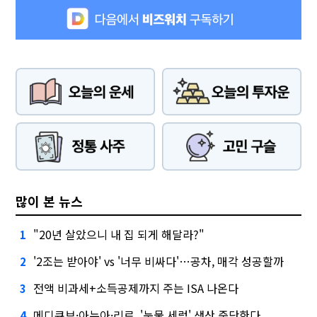
많이 본 뉴스
"20년 살았으니 내 집 되게 해달라?"
1
'2조는 받아야' vs '너무 비싸다'…공차, 매각 성공할까
2
전액 비과세+소득공제까지 주는 ISA 나온다
3
메디큐브·아누아·리르, '눈물 세럼' 생산 중단한다
4