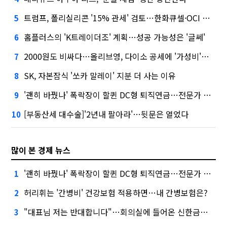
트럼프, 폴리실리콘 '15% 관세' 검토…한화큐셀·OCI 영향은?
5
홈플러스의 'K트레이더조' 계획…성공 가능성은 '글쎄'
6
2000원도 비싸다…올리브영, 다이소 공세에 '가성비'로 맞불
7
SK, 자본잠식 '쏘카 말레이' 지분 더 사는 이유
8
'괜히 바꿨나' 폭락장이 할퀸 DC형 퇴직연금…전문가 조언은
9
[부동산세 대수술]'2년내 팔아라'…뒷문은 열었다
10
많이 본 경제 뉴스
'괜히 바꿨나' 폭락장이 할퀸 DC형 퇴직연금…전문가 조언은
1
허리휘는 '간병비' 건강보험 적용하면…내 간병보험은?
2
"대표님 저는 반대합니다"…회의실에 들어온 신한금융 AI
3