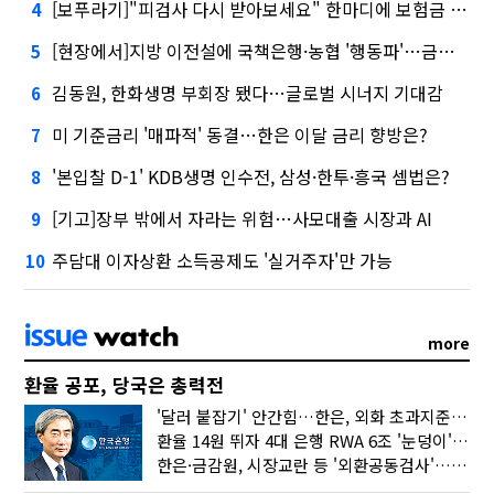
[보푸라기]"피검사 다시 받아보세요" 한마디에 보험금 못 받을 뻔?
4
[현장에서]지방 이전설에 국책은행·농협 '행동파'…금감원 '신중모드'
5
김동원, 한화생명 부회장 됐다…글로벌 시너지 기대감
6
미 기준금리 '매파적' 동결…한은 이달 금리 향방은?
7
'본입찰 D-1' KDB생명 인수전, 삼성·한투·흥국 셈법은?
8
[기고]장부 밖에서 자라는 위험…사모대출 시장과 AI
9
주담대 이자상환 소득공제도 '실거주자'만 가능
10
more
환율 공포, 당국은 총력전
'달러 붙잡기' 안간힘…한은, 외화 초과지준에 이자 6개월 더
환율 14원 뛰자 4대 은행 RWA 6조 '눈덩이'…2배 뛴 2분기는?
한은·금감원, 시장교란 등 '외환공동검사'…환율 급등 전방위 대응