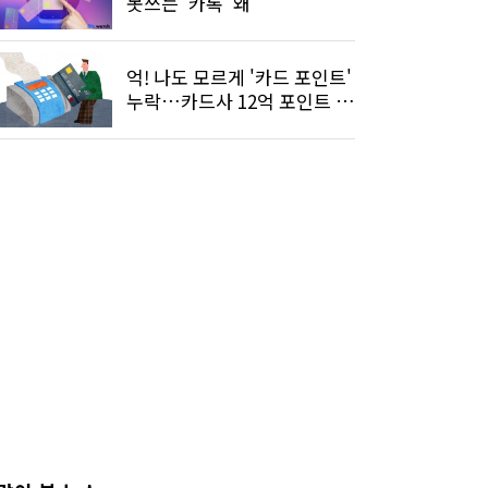
못쓰는 '카톡' 왜
억! 나도 모르게 '카드 포인트'
누락…카드사 12억 포인트 환
급