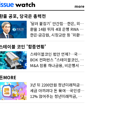
more
환율 공포, 당국은 총력전
'달러 붙잡기' 안간힘…한은, 외화 초과지준에 이자 6개월 더
환율 14원 뛰자 4대 은행 RWA 6조 '눈덩이'…2배 뛴 2분기는?
한은·금감원, 시장교란 등 '외환공동검사'…환율 급등 전방위 대응
스테이블 코인 '합종연횡'
스테이블코인 법안 언제?…국회에 쏠린 시선
BOK 컨퍼런스 "스테이블코인, 결제 넘어 보험 대출 등 금융 연결 도구"
M&A 잠룡 하나금융, 비은행서 '두나무'로 눈돌린 이유는
돈MORE
3년 뒤 2200만원 청년미래적금, 최고 금리 받으려면?
세금 아끼려다 돈 묶여…국민성장펀드 누가 가입하면 좋을까
12% 얹어주는 청년미래적금, 갈아타기 거절 될수 있어요