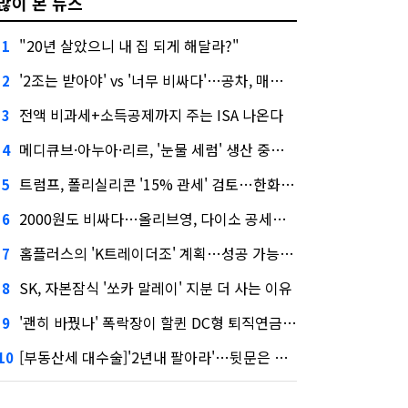
많이 본 뉴스
"20년 살았으니 내 집 되게 해달라?"
1
'2조는 받아야' vs '너무 비싸다'…공차, 매각 성공할까
2
전액 비과세+소득공제까지 주는 ISA 나온다
3
메디큐브·아누아·리르, '눈물 세럼' 생산 중단한다
4
트럼프, 폴리실리콘 '15% 관세' 검토…한화큐셀·OCI 영향은?
5
2000원도 비싸다…올리브영, 다이소 공세에 '가성비'로 맞불
6
홈플러스의 'K트레이더조' 계획…성공 가능성은 '글쎄'
7
SK, 자본잠식 '쏘카 말레이' 지분 더 사는 이유
8
'괜히 바꿨나' 폭락장이 할퀸 DC형 퇴직연금…전문가 조언은
9
[부동산세 대수술]'2년내 팔아라'…뒷문은 열었다
10