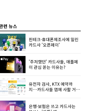
관련 뉴스
핀테크·휴대폰제조사에 밀린
카드사 '오픈페이'
'주저했던' 카드사들, 애플페
이 관심 쏟는 이유는?
유전자 검사, KTX 예약까
지…카드사들 앱에 사활 거는
이유
은행·보험은 쓰고 카드사는