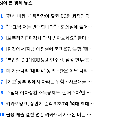
많이 본 경제 뉴스
'괜히 바꿨나' 폭락장이 할퀸 DC형 퇴직연금…전문가 조언은
1
"대표님 저는 반대합니다"…회의실에 들어온 신한금융 AI
2
[보푸라기]"피검사 다시 받아보세요" 한마디에 보험금 못 받을 뻔?
3
[현장에서]지방 이전설에 국책은행·농협 '행동파'…금감원 '신중모드'
4
'본입찰 D-1' KDB생명 인수전, 삼성·한투·흥국 셈법은?
5
미 기준금리 '매파적' 동결…한은 이달 금리 향방은?
6
[기고]장부 밖에서 자라는 위험…사모대출 시장과 AI
7
주담대 이자상환 소득공제도 '실거주자'만 가능
8
카카오뱅크, 상반기 순익 3280억 '역대 최대'…"캐피탈, 자산 1조원 이상"
9
금융 매출 절반 넘긴 카카오페이…돈 버는 구조 달라졌다
10