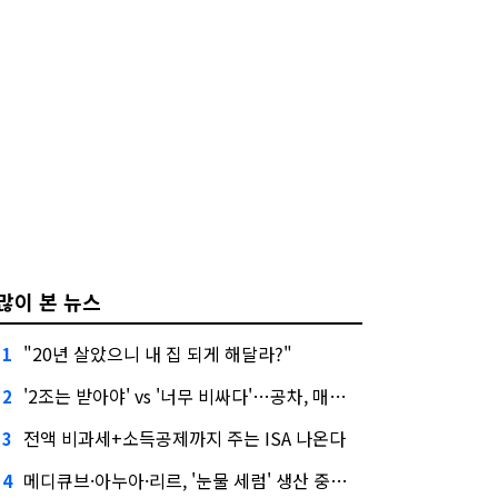
많이 본 뉴스
"20년 살았으니 내 집 되게 해달라?"
1
'2조는 받아야' vs '너무 비싸다'…공차, 매각 성공할까
2
전액 비과세+소득공제까지 주는 ISA 나온다
3
메디큐브·아누아·리르, '눈물 세럼' 생산 중단한다
4