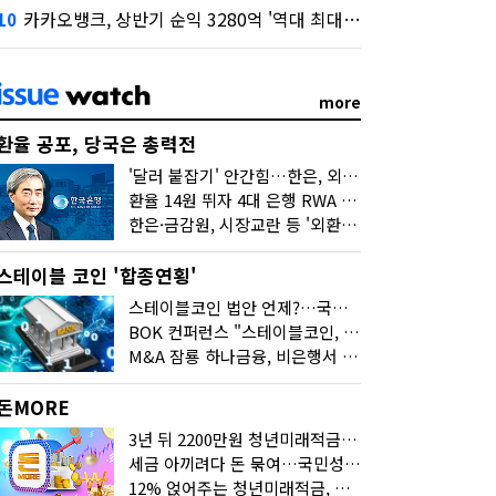
카카오뱅크, 상반기 순익 3280억 '역대 최대'…"캐피탈, 자산 1조원 이상"
10
more
환율 공포, 당국은 총력전
'달러 붙잡기' 안간힘…한은, 외화 초과지준에 이자 6개월 더
환율 14원 뛰자 4대 은행 RWA 6조 '눈덩이'…2배 뛴 2분기는?
한은·금감원, 시장교란 등 '외환공동검사'…환율 급등 전방위 대응
스테이블 코인 '합종연횡'
스테이블코인 법안 언제?…국회에 쏠린 시선
BOK 컨퍼런스 "스테이블코인, 결제 넘어 보험 대출 등 금융 연결 도구"
M&A 잠룡 하나금융, 비은행서 '두나무'로 눈돌린 이유는
돈MORE
3년 뒤 2200만원 청년미래적금, 최고 금리 받으려면?
세금 아끼려다 돈 묶여…국민성장펀드 누가 가입하면 좋을까
12% 얹어주는 청년미래적금, 갈아타기 거절 될수 있어요