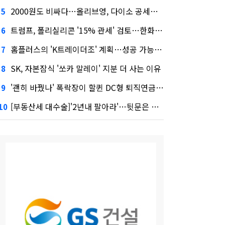
2000원도 비싸다…올리브영, 다이소 공세에 '가성비'로 맞불
5
트럼프, 폴리실리콘 '15% 관세' 검토…한화큐셀·OCI 영향은?
6
홈플러스의 'K트레이더조' 계획…성공 가능성은 '글쎄'
7
SK, 자본잠식 '쏘카 말레이' 지분 더 사는 이유
8
'괜히 바꿨나' 폭락장이 할퀸 DC형 퇴직연금…전문가 조언은
9
[부동산세 대수술]'2년내 팔아라'…뒷문은 열었다
10