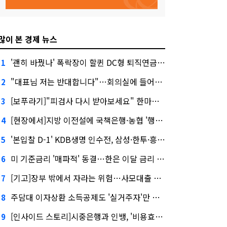
많이 본 경제 뉴스
'괜히 바꿨나' 폭락장이 할퀸 DC형 퇴직연금…전문가 조언은
1
"대표님 저는 반대합니다"…회의실에 들어온 신한금융 AI
2
[보푸라기]"피검사 다시 받아보세요" 한마디에 보험금 못 받을 뻔?
3
[현장에서]지방 이전설에 국책은행·농협 '행동파'…금감원 '신중모드'
4
'본입찰 D-1' KDB생명 인수전, 삼성·한투·흥국 셈법은?
5
미 기준금리 '매파적' 동결…한은 이달 금리 향방은?
6
[기고]장부 밖에서 자라는 위험…사모대출 시장과 AI
7
주담대 이자상환 소득공제도 '실거주자'만 가능
8
[인사이드 스토리]시중은행과 인뱅, '비용효율성' 다른 잣대 왜?
9