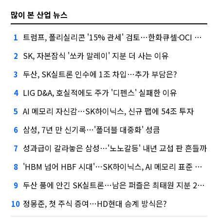
많이 본 산업 뉴스
트럼프, 폴리실리콘 '15% 관세' 검토…한화큐셀·OCI 영향은?
1
SK, 자본잠식 '쏘카 말레이' 지분 더 사는 이유
2
두산, SK실트론 인수에 1조 차입…추가 부담은?
3
LIG D&A, 호실적에도 주가 '디펜스' 실패한 이유
4
AI 메모리 자신감…SK하이닉스, 신규 팹에 54조 투자
5
삼성, 7년 만 신기록…'폴더블 대중화' 성큼
6
성과급이 갈라놓은 삼성…'노노갈등' 내년 교섭 판 흔들까
7
'HBM 넘어 HBF 시대'…SK하이닉스, AI 메모리 표준 선점 나섰다
8
두산 품에 안긴 SK실트론…남은 퍼즐은 최태원 지분 29.4%
9
정몽준, 첫 주식 증여…HD현대 승계 방식은?
10