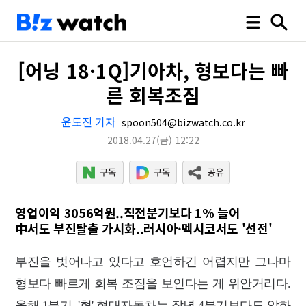
[어닝 18·1Q]기아차, 형보다는 빠
른 회복조짐
윤도진 기자
spoon504@bizwatch.co.kr
2018.04.27
(금)
12:22
영업이익 3056억원..직전분기보다 1% 늘어
中서도 부진탈출 가시화..러시아·멕시코서도 '선전'
부진을 벗어나고 있다고 호언하긴 어렵지만 그나마
형보다 빠르게 회복 조짐을 보인다는 게 위안거리다.
올해 1분기, '형' 현대자동차는 작년 4분기보다도 악화