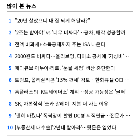
많이 본 뉴스
"20년 살았으니 내 집 되게 해달라?"
1
'2조는 받아야' vs '너무 비싸다'…공차, 매각 성공할까
2
전액 비과세+소득공제까지 주는 ISA 나온다
3
2000원도 비싸다…올리브영, 다이소 공세에 '가성비'로 맞불
4
메디큐브·아누아·리르, '눈물 세럼' 생산 중단한다
5
트럼프, 폴리실리콘 '15% 관세' 검토…한화큐셀·OCI 영향은?
6
홈플러스의 'K트레이더조' 계획…성공 가능성은 '글쎄'
7
SK, 자본잠식 '쏘카 말레이' 지분 더 사는 이유
8
'괜히 바꿨나' 폭락장이 할퀸 DC형 퇴직연금…전문가 조언은
9
[부동산세 대수술]'2년내 팔아라'…뒷문은 열었다
10