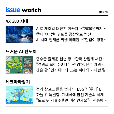
more
AX 3.0 시대
AI로 제조업 대전환 이끈다…"2030년까지 민관합동 20조 투자"
②데이터센터? 토큰 공장으로 변신
AI 시대 인재론 꺼낸 최태원…"협업이 경쟁력"
뜨거운 AI 반도체
총수들 줄세운 젠슨 황…한국 산업계 새판 짰다
"결과로 보여주겠다"…전영현, 젠슨 황과 HBM5 논의
젠슨 황 "엔비디아와 LG는 하나의 거대한 팀"
테크따라잡기
전기 창고도 돈을 번다?…ESS의 '두뇌' EMO가 뭐길래
하늘 위 특별함, 기내식에 담긴 기술의 세계
"도로 위 자율주행만 미래인가요"…진흙탕서 길 내는 HD현대 AI 기술