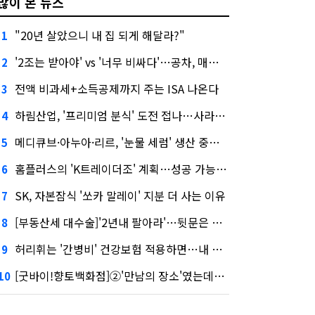
많이 본 뉴스
"20년 살았으니 내 집 되게 해달라?"
1
'2조는 받아야' vs '너무 비싸다'…공차, 매각 성공할까
2
전액 비과세+소득공제까지 주는 ISA 나온다
3
하림산업, '프리미엄 분식' 도전 접나…사라진 '멜팅피스'
4
메디큐브·아누아·리르, '눈물 세럼' 생산 중단한다
5
홈플러스의 'K트레이더조' 계획…성공 가능성은 '글쎄'
6
SK, 자본잠식 '쏘카 말레이' 지분 더 사는 이유
7
[부동산세 대수술]'2년내 팔아라'…뒷문은 열었다
8
허리휘는 '간병비' 건강보험 적용하면…내 간병보험은?
9
[굿바이!향토백화점]②'만남의 장소'였는데…멈춰선 대백의 시계
10