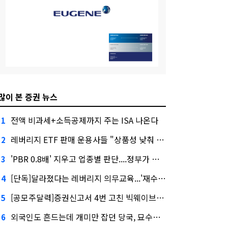
많이 본 증권 뉴스
전액 비과세+소득공제까지 주는 ISA 나온다
1
레버리지 ETF 판매 운용사들 "상품성 낮춰 사라지게 해야"…일부 신중론도
2
'PBR 0.8배' 지우고 업종별 판단....정부가 제시한 '주가 누르기' 방지법
3
[단독]달라졌다는 레버리지 의무교육...'재수강 건너뛰기' 허점
4
[공모주달력]증권신고서 4번 고친 빅웨이브로보틱스, 수요예측
5
외국인도 흔드는데 개미만 잡던 당국, 묘수는 과다호가부담금?
6