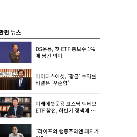
관련 뉴스
DS운용, 첫 ETF 총보수 1%
에 담긴 의미
마이다스에셋, '황금' 수익률
비결은 '꾸준함'
미래에셋운용 코스닥 액티브
ETF 참전, 하반기 정책에 기
대 건다
"라이프의 행동주의엔 패자가