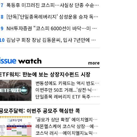
폭등후 미끄러진 코스피…사실상 단종 수순 밟는 '단종레'
7
[단독]'단일종목레버리지' 삼성운용 승자 독식...운용수익 미래에셋의 6배
8
NH투자증권 "코스피 6000선이 바닥…미 금리 안정 후 추가 회복"
9
김남구 회장 장남 김동윤씨, 입사 7년만에 한투증권 임원 승진
10
more
ETF워치: 한눈에 보는 상장지수펀드 시장
변동성에도 키워드는 역시 반도체…신상품은 우주·방산
이번주만 50조 거래...'삼전·닉스 레버리지' 수익률은 -30%
단일종목 레버리지 ETF 독주…'증시 블랙홀'
공모주달력: 이번주 공모주 핵심만 콕
'공모가 상단 확정' 에이치엘지노믹스 청약
레몬헬스케어 코스닥 상장…에이치엘지노믹스 수요예측
코스닥 러시…에이치엘지노믹스 수요예측·레메디 청약