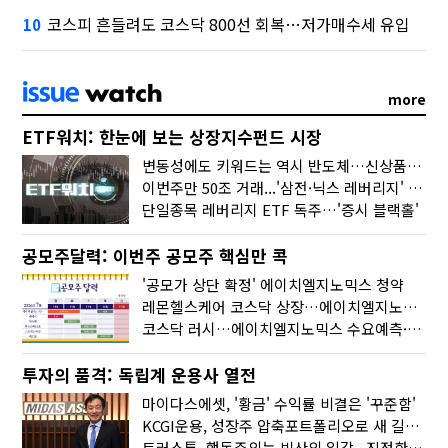
코스피 흔들려도 코스닥 800선 회복…저가매수세 유입
10
more
ETF워치: 한눈에 보는 상장지수펀드 시장
변동성에도 키워드는 역시 반도체…신상품은 우주·방산
이번주만 50조 거래...'삼전·닉스 레버리지' 수익률은 -30%
단일종목 레버리지 ETF 독주…'증시 블랙홀'
공모주달력: 이번주 공모주 핵심만 콕
'공모가 상단 확정' 에이치엘지노믹스 청약
레몬헬스케어 코스닥 상장…에이치엘지노믹스 수요예측
코스닥 러시…에이치엘지노믹스 수요예측·레메디 청약
투자의 품격: 독립계 운용사 열전
마이다스에셋, '황금' 수익률 비결은 '꾸준함'
KCGI운용, 성장주 압축포트폴리오로 새 길을 그리다
트러스톤, 행동주의는 빙산의 일각...진정한 힘은 '주식형 강자'