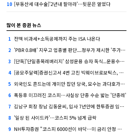
[부동산세 대수술]'2년내 팔아라'…뒷문은 열었다
10
많이 본 증권 뉴스
전액 비과세+소득공제까지 주는 ISA 나온다
1
'PBR 0.8배' 지우고 업종별 판단....정부가 제시한 '주가 누르기' 방지법
2
[단독]'단일종목레버리지' 삼성운용 승자 독식...운용수익 미래에셋의 6배
3
[공모주달력]증권신고서 4번 고친 빅웨이브로보틱스, 수요예측
4
외국인도 흔드는데 개미만 잡던 당국, 묘수는 과다호가부담금?
5
폭등후 미끄러진 코스피…사실상 단종 수순 밟는 '단종레'
6
김남구 회장 장남 김동윤씨, 입사 7년만에 한투증권 임원 승진
7
'일상 된 사이드카'…코스피 5% 넘게 급락
8
NH투자증권 "코스피 6000선이 바닥…미 금리 안정 후 추가 회복"
9