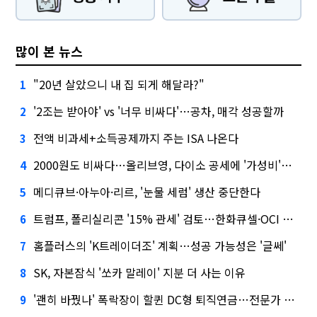
많이 본 뉴스
"20년 살았으니 내 집 되게 해달라?"
1
'2조는 받아야' vs '너무 비싸다'…공차, 매각 성공할까
2
전액 비과세+소득공제까지 주는 ISA 나온다
3
2000원도 비싸다…올리브영, 다이소 공세에 '가성비'로 맞불
4
메디큐브·아누아·리르, '눈물 세럼' 생산 중단한다
5
트럼프, 폴리실리콘 '15% 관세' 검토…한화큐셀·OCI 영향은?
6
홈플러스의 'K트레이더조' 계획…성공 가능성은 '글쎄'
7
SK, 자본잠식 '쏘카 말레이' 지분 더 사는 이유
8
'괜히 바꿨나' 폭락장이 할퀸 DC형 퇴직연금…전문가 조언은
9