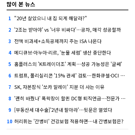
많이 본 뉴스
"20년 살았으니 내 집 되게 해달라?"
1
'2조는 받아야' vs '너무 비싸다'…공차, 매각 성공할까
2
전액 비과세+소득공제까지 주는 ISA 나온다
3
메디큐브·아누아·리르, '눈물 세럼' 생산 중단한다
4
홈플러스의 'K트레이더조' 계획…성공 가능성은 '글쎄'
5
트럼프, 폴리실리콘 '15% 관세' 검토…한화큐셀·OCI 영향은?
6
SK, 자본잠식 '쏘카 말레이' 지분 더 사는 이유
7
'괜히 바꿨나' 폭락장이 할퀸 DC형 퇴직연금…전문가 조언은
8
[부동산세 대수술]'2년내 팔아라'…뒷문은 열었다
9
허리휘는 '간병비' 건강보험 적용하면…내 간병보험은?
10