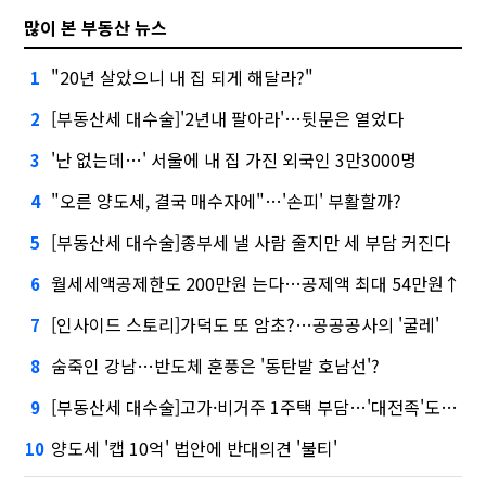
많이 본 부동산 뉴스
"20년 살았으니 내 집 되게 해달라?"
1
[부동산세 대수술]'2년내 팔아라'…뒷문은 열었다
2
'난 없는데…' 서울에 내 집 가진 외국인 3만3000명
3
"오른 양도세, 결국 매수자에"…'손피' 부활할까?
4
[부동산세 대수술]종부세 낼 사람 줄지만 세 부담 커진다
5
월세세액공제한도 200만원 는다…공제액 최대 54만원↑
6
[인사이드 스토리]가덕도 또 암초?…공공공사의 '굴레'
7
숨죽인 강남…반도체 훈풍은 '동탄발 호남선'?
8
[부동산세 대수술]고가·비거주 1주택 부담…'대전족'도 불똥
9
양도세 '캡 10억' 법안에 반대의견 '불티'
10