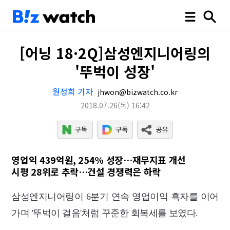
[어닝 18·2Q]삼성엔지니어링의
'뚜벅이 성장'
원정희 기자
jhwon@bizwatch.co.kr
2018.07.26
(목)
16:42
영업익 439억원, 254% 성장…재무지표 개선
시평 28위로 추락…건설 경쟁력은 하락
삼성엔지니어링이 6분기 연속 영업이익 흑자를 이어
가며 '뚜벅이 걸음'처럼 꾸준한 회복세를 보였다.