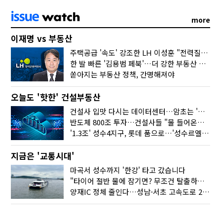
more
이재명 vs 부동산
주택공급 '속도' 강조한 LH 이성훈 "전력질주해야"
한 발 빠른 '김용범 페북'…더 강한 부동산 규제 나오나
쏟아지는 부동산 정책, 간명해져야
오늘도 '핫한' 건설부동산
건설사 입맛 다시는 데이터센터…암초는 '주민 반대'
반도체 800조 투자…건설사들 "물 들어온다!"
'1.3조' 성수4지구, 롯데 품으로…'성수르엘 S70' 거듭
지금은 '교통시대'
마곡서 성수까지 '한강' 타고 갔습니다
"타이어 절반 물에 잠기면? 무조건 탈출하세요"
양재IC 정체 줄인다…성남-서초 고속도로 2029년 착공