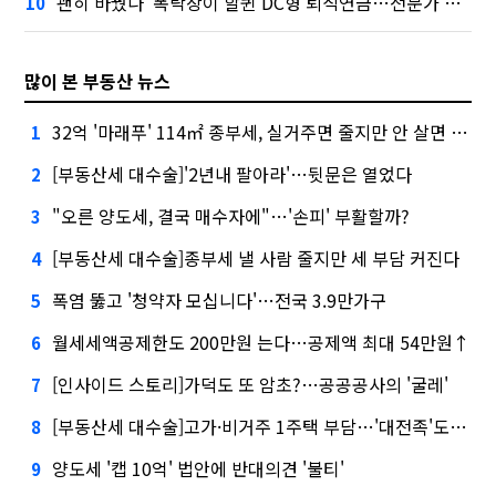
'괜히 바꿨나' 폭락장이 할퀸 DC형 퇴직연금…전문가 조언은
10
많이 본 부동산 뉴스
32억 '마래푸' 114㎡ 종부세, 실거주면 줄지만 안 살면 2.5배
1
[부동산세 대수술]'2년내 팔아라'…뒷문은 열었다
2
"오른 양도세, 결국 매수자에"…'손피' 부활할까?
3
[부동산세 대수술]종부세 낼 사람 줄지만 세 부담 커진다
4
폭염 뚫고 '청약자 모십니다'…전국 3.9만가구
5
월세세액공제한도 200만원 는다…공제액 최대 54만원↑
6
[인사이드 스토리]가덕도 또 암초?…공공공사의 '굴레'
7
[부동산세 대수술]고가·비거주 1주택 부담…'대전족'도 불똥
8
양도세 '캡 10억' 법안에 반대의견 '불티'
9