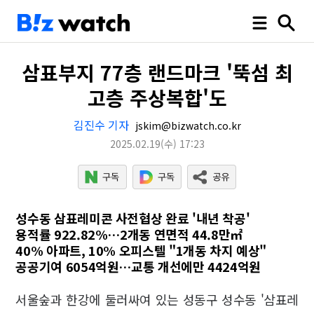
삼표부지 77층 랜드마크 '뚝섬 최
고층 주상복합'도
김진수 기자
jskim@bizwatch.co.kr
2025.02.19
(수)
17:23
성수동 삼표레미콘 사전협상 완료 '내년 착공'
용적률 922.82%…2개동 연면적 44.8만㎡
40% 아파트, 10% 오피스텔 "1개동 차지 예상"
공공기여 6054억원…교통 개선에만 4424억원
서울숲과 한강에 둘러싸여 있는 성동구 성수동 '삼표레