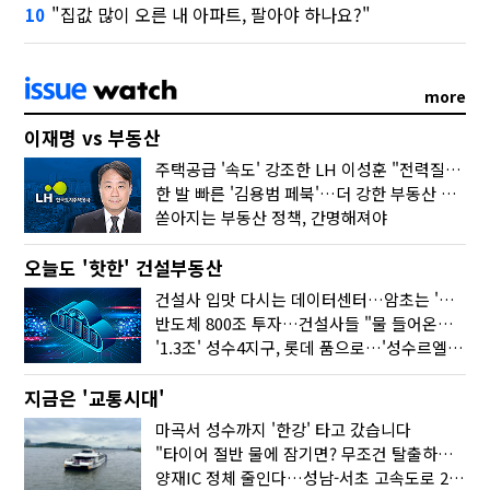
"집값 많이 오른 내 아파트, 팔아야 하나요?"
10
more
이재명 vs 부동산
주택공급 '속도' 강조한 LH 이성훈 "전력질주해야"
한 발 빠른 '김용범 페북'…더 강한 부동산 규제 나오나
쏟아지는 부동산 정책, 간명해져야
오늘도 '핫한' 건설부동산
건설사 입맛 다시는 데이터센터…암초는 '주민 반대'
반도체 800조 투자…건설사들 "물 들어온다!"
'1.3조' 성수4지구, 롯데 품으로…'성수르엘 S70' 거듭
지금은 '교통시대'
마곡서 성수까지 '한강' 타고 갔습니다
"타이어 절반 물에 잠기면? 무조건 탈출하세요"
양재IC 정체 줄인다…성남-서초 고속도로 2029년 착공