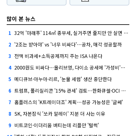
많이 본 뉴스
32억 '마래푸' 114㎡ 종부세, 실거주면 줄지만 안 살면 2.5배
1
'2조는 받아야' vs '너무 비싸다'…공차, 매각 성공할까
2
전액 비과세+소득공제까지 주는 ISA 나온다
3
2000원도 비싸다…올리브영, 다이소 공세에 '가성비'로 맞불
4
메디큐브·아누아·리르, '눈물 세럼' 생산 중단한다
5
트럼프, 폴리실리콘 '15% 관세' 검토…한화큐셀·OCI 영향은?
6
홈플러스의 'K트레이더조' 계획…성공 가능성은 '글쎄'
7
SK, 자본잠식 '쏘카 말레이' 지분 더 사는 이유
8
비트코인·이더리움 버티는데 리플만 '털썩'
9