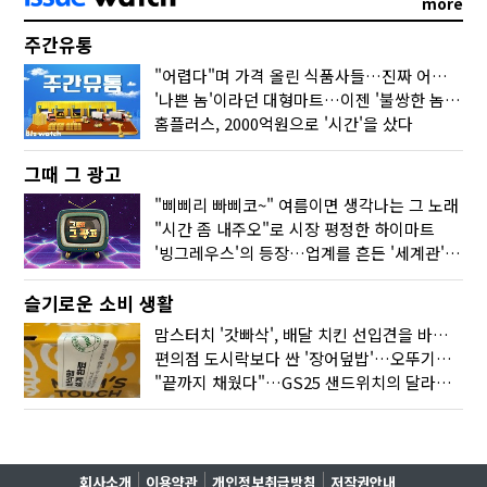
more
주간유통
"어렵다"며 가격 올린 식품사들…진짜 어려운 거 맞아?
'나쁜 놈'이라던 대형마트…이젠 '불쌍한 놈' 됐다
홈플러스, 2000억원으로 '시간'을 샀다
그때 그 광고
"삐삐리 빠삐코~" 여름이면 생각나는 그 노래
"시간 좀 내주오"로 시장 평정한 하이마트
'빙그레우스'의 등장…업계를 흔든 '세계관' 마케팅
슬기로운 소비 생활
맘스터치 '갓빠삭', 배달 치킨 선입견을 바꿨다
편의점 도시락보다 싼 '장어덮밥'…오뚜기가 해냈다
"끝까지 채웠다"…GS25 샌드위치의 달라진 '속'사정
회사소개
이용약관
개인정보취급방침
저작권안내