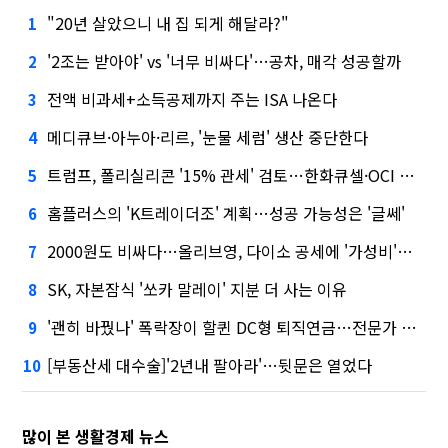
"20년 살았으니 내 집 되게 해달라?"
1
'2조는 받아야' vs '너무 비싸다'…공차, 매각 성공할까
2
전액 비과세+소득공제까지 주는 ISA 나온다
3
메디큐브·아누아·리르, '눈물 세럼' 생산 중단한다
4
트럼프, 폴리실리콘 '15% 관세' 검토…한화큐셀·OCI 영향은?
5
홈플러스의 'K트레이더조' 계획…성공 가능성은 '글쎄'
6
2000원도 비싸다…올리브영, 다이소 공세에 '가성비'로 맞불
7
SK, 자본잠식 '쏘카 말레이' 지분 더 사는 이유
8
'괜히 바꿨나' 폭락장이 할퀸 DC형 퇴직연금…전문가 조언은
9
[부동산세 대수술]'2년내 팔아라'…뒷문은 열었다
10
많이 본 생활경제 뉴스