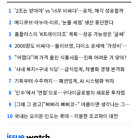
'2조는 받아야' vs '너무 비싸다'…공차, 매각 성공할까
1
메디큐브·아누아·리르, '눈물 세럼' 생산 중단한다
2
홈플러스의 'K트레이더조' 계획…성공 가능성은 '글쎄'
3
2000원도 비싸다…올리브영, 다이소 공세에 '가성비'로 맞불
4
"어렵다"며 가격 올린 식품사들…진짜 어려운 거 맞아?
5
'사내 복지=구내 식당'…급식업계, 차별화 경쟁 본격화
6
기획부터 수주까지… 패션업계, AI 시스템화 박차
7
'인수'에서 '연합'으로…구다이글로벌의 새로운 투자법
8
[그때 그 광고]"삐삐리 빠삐코~" 여름이면 생각나는 그 노래
9
국내는 오리온·인도는 롯데…치열한 초코파이 대전
10