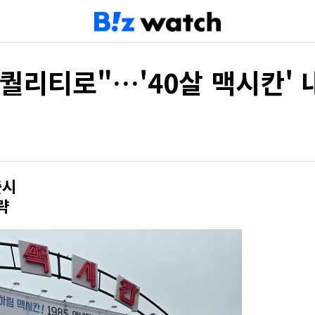
퀄리티로"…'40살 맥시칸' 
출시
략