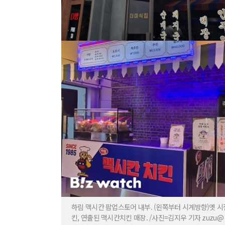
하림 맥시칸 팝업스토어 내부. (왼쪽부터 시계방향)옛 시절
킨, 연출된 맥시칸치킨 매장. /사진=김지우 기자 zuzu@