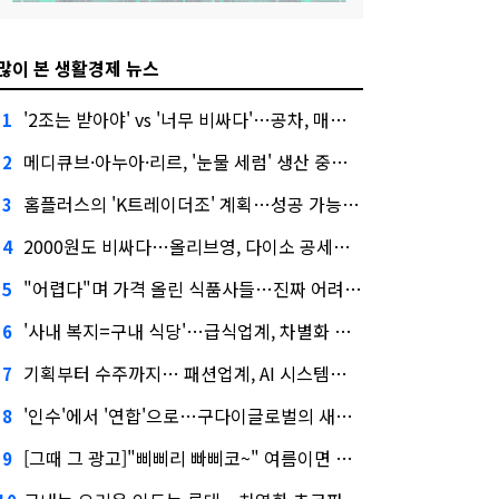
많이 본 생활경제 뉴스
'2조는 받아야' vs '너무 비싸다'…공차, 매각 성공할까
1
메디큐브·아누아·리르, '눈물 세럼' 생산 중단한다
2
홈플러스의 'K트레이더조' 계획…성공 가능성은 '글쎄'
3
2000원도 비싸다…올리브영, 다이소 공세에 '가성비'로 맞불
4
"어렵다"며 가격 올린 식품사들…진짜 어려운 거 맞아?
5
'사내 복지=구내 식당'…급식업계, 차별화 경쟁 본격화
6
기획부터 수주까지… 패션업계, AI 시스템화 박차
7
'인수'에서 '연합'으로…구다이글로벌의 새로운 투자법
8
[그때 그 광고]"삐삐리 빠삐코~" 여름이면 생각나는 그 노래
9