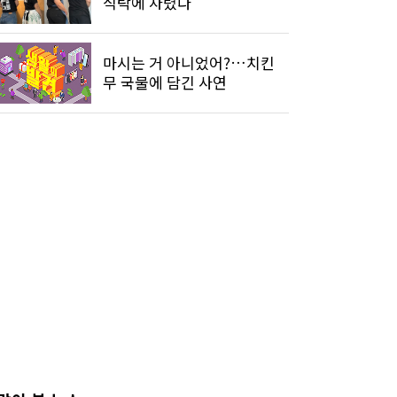
식탁에 차렸다
마시는 거 아니었어?…치킨
무 국물에 담긴 사연