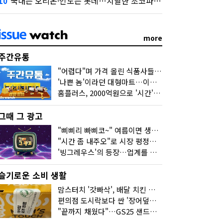
국내는 오리온·인도는 롯데…치열한 초코파이 대전
10
more
주간유통
"어렵다"며 가격 올린 식품사들…진짜 어려운 거 맞아?
'나쁜 놈'이라던 대형마트…이젠 '불쌍한 놈' 됐다
홈플러스, 2000억원으로 '시간'을 샀다
그때 그 광고
"삐삐리 빠삐코~" 여름이면 생각나는 그 노래
"시간 좀 내주오"로 시장 평정한 하이마트
'빙그레우스'의 등장…업계를 흔든 '세계관' 마케팅
슬기로운 소비 생활
맘스터치 '갓빠삭', 배달 치킨 선입견을 바꿨다
편의점 도시락보다 싼 '장어덮밥'…오뚜기가 해냈다
"끝까지 채웠다"…GS25 샌드위치의 달라진 '속'사정