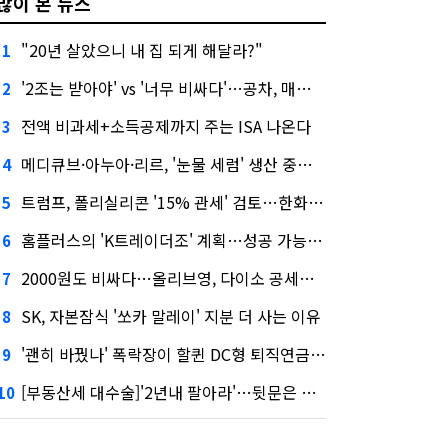
많이 본 뉴스
"20년 살았으니 내 집 되게 해달라?"
1
'2조는 받아야' vs '너무 비싸다'…공차, 매각 성공할까
2
전액 비과세+소득공제까지 주는 ISA 나온다
3
메디큐브·아누아·리르, '눈물 세럼' 생산 중단한다
4
트럼프, 폴리실리콘 '15% 관세' 검토…한화큐셀·OCI 영향은?
5
홈플러스의 'K트레이더조' 계획…성공 가능성은 '글쎄'
6
2000원도 비싸다…올리브영, 다이소 공세에 '가성비'로 맞불
7
SK, 자본잠식 '쏘카 말레이' 지분 더 사는 이유
8
'괜히 바꿨나' 폭락장이 할퀸 DC형 퇴직연금…전문가 조언은
9
[부동산세 대수술]'2년내 팔아라'…뒷문은 열었다
10