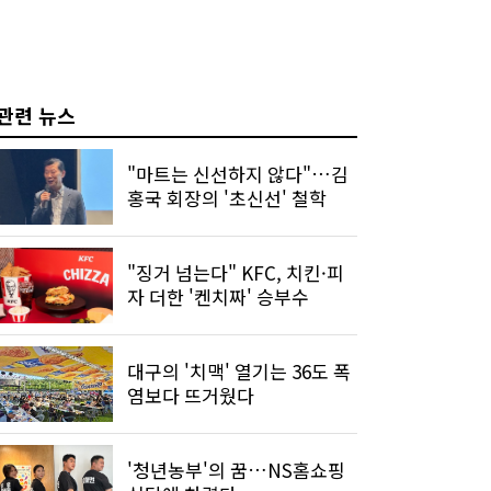
관련 뉴스
"마트는 신선하지 않다"…김
홍국 회장의 '초신선' 철학
"징거 넘는다" KFC, 치킨·피
자 더한 '켄치짜' 승부수
대구의 '치맥' 열기는 36도 폭
염보다 뜨거웠다
'청년농부'의 꿈…NS홈쇼핑