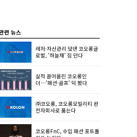
관련 뉴스
레저·자산관리 덧댄 코오롱글
로벌, '하늘채' 짐 던다
실적 끌어올린 코오롱인
더…'패션·골프' 덕 봤다
㈜코오롱, 코오롱모빌리티 완
전자회사로 품는다
코오롱FnC, 수입 패션 포트폴