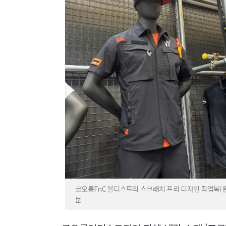
코오롱FnC 볼디스트의 스크래치 프리 디자인 작업복(왼
문