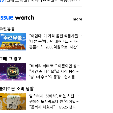
10
more
주간유통
"어렵다"며 가격 올린 식품사들…진짜 어려운 거 맞아?
'나쁜 놈'이라던 대형마트…이젠 '불쌍한 놈' 됐다
홈플러스, 2000억원으로 '시간'을 샀다
그때 그 광고
"삐삐리 빠삐코~" 여름이면 생각나는 그 노래
"시간 좀 내주오"로 시장 평정한 하이마트
'빙그레우스'의 등장…업계를 흔든 '세계관' 마케팅
슬기로운 소비 생활
맘스터치 '갓빠삭', 배달 치킨 선입견을 바꿨다
편의점 도시락보다 싼 '장어덮밥'…오뚜기가 해냈다
"끝까지 채웠다"…GS25 샌드위치의 달라진 '속'사정