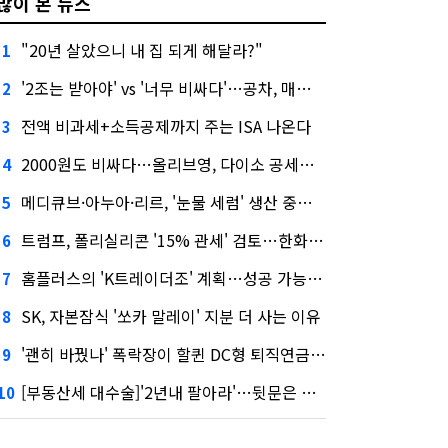
많이 본 뉴스
"20년 살았으니 내 집 되게 해달라?"
1
'2조는 받아야' vs '너무 비싸다'…공차, 매각 성공할까
2
전액 비과세+소득공제까지 주는 ISA 나온다
3
2000원도 비싸다…올리브영, 다이소 공세에 '가성비'로 맞불
4
메디큐브·아누아·리르, '눈물 세럼' 생산 중단한다
5
트럼프, 폴리실리콘 '15% 관세' 검토…한화큐셀·OCI 영향은?
6
홈플러스의 'K트레이더조' 계획…성공 가능성은 '글쎄'
7
SK, 자본잠식 '쏘카 말레이' 지분 더 사는 이유
8
'괜히 바꿨나' 폭락장이 할퀸 DC형 퇴직연금…전문가 조언은
9
[부동산세 대수술]'2년내 팔아라'…뒷문은 열었다
10