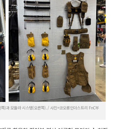
쪽)과 모듈라 시스템(오른쪽). / 사진=코오롱인더스트리 FnC부