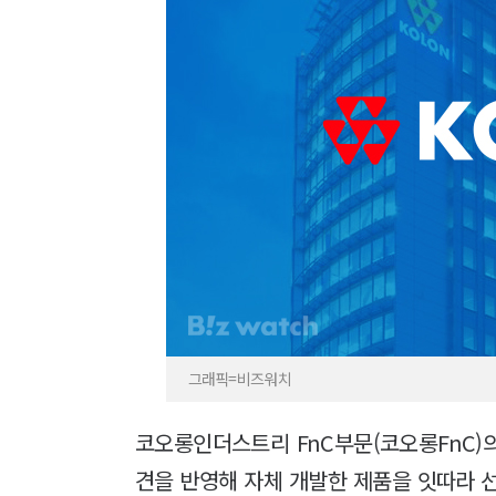
그래픽=비즈워치
코오롱인더스트리 FnC부문(코오롱FnC)
견을 반영해 자체 개발한 제품을 잇따라 