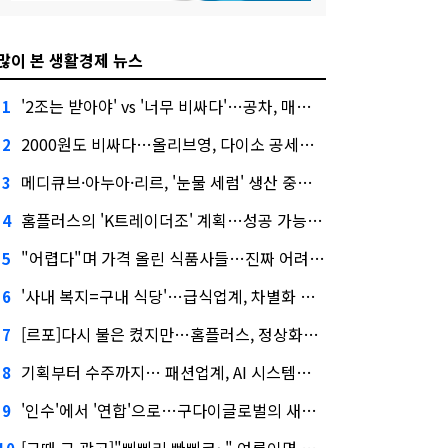
많이 본 생활경제 뉴스
'2조는 받아야' vs '너무 비싸다'…공차, 매각 성공할까
1
2000원도 비싸다…올리브영, 다이소 공세에 '가성비'로 맞불
2
메디큐브·아누아·리르, '눈물 세럼' 생산 중단한다
3
홈플러스의 'K트레이더조' 계획…성공 가능성은 '글쎄'
4
"어렵다"며 가격 올린 식품사들…진짜 어려운 거 맞아?
5
'사내 복지=구내 식당'…급식업계, 차별화 경쟁 본격화
6
[르포]다시 불은 켰지만…홈플러스, 정상화까진 '까마득'
7
기획부터 수주까지… 패션업계, AI 시스템화 박차
8
'인수'에서 '연합'으로…구다이글로벌의 새로운 투자법
9
[그때 그 광고]"삐삐리 빠삐코~" 여름이면 생각나는 그 노래