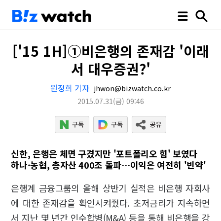
['15 1H]①비은행의 존재감 '이래
서 대우증권?'
원정희 기자
jhwon@bizwatch.co.kr
2015.07.31
(금)
09:46
신한, 은행은 체면 구겼지만 '포트폴리오 힘' 보였다
하나·농협, 총자산 400조 돌파…이익은 여전히 '빈약'
은행계 금융그룹의 올해 상반기 실적은 비은행 자회사
에 대한 존재감을 확인시켜줬다. 초저금리가 지속하면
서 지난 몇 년간 인수합병(M&A) 등을 통해 비은행을 강