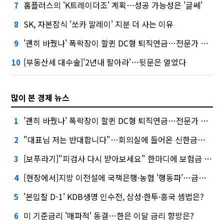
홈플러스의 'K트레이더조' 계획…성공 가능성은 '글쎄'
7
SK, 자본잠식 '쏘카 말레이' 지분 더 사는 이유
8
'괜히 바꿨나' 폭락장이 할퀸 DC형 퇴직연금…전문가 조언은
9
[부동산세 대수술]'2년내 팔아라'…뒷문은 열었다
10
많이 본 경제 뉴스
'괜히 바꿨나' 폭락장이 할퀸 DC형 퇴직연금…전문가 조언은
1
"대표님 저는 반대합니다"…회의실에 들어온 신한금융 AI
2
[보푸라기]"피검사 다시 받아보세요" 한마디에 보험금 못 받을 뻔?
3
[현장에서]지방 이전설에 국책은행·농협 '행동파'…금감원 '신중모드'
4
'본입찰 D-1' KDB생명 인수전, 삼성·한투·흥국 셈법은?
5
미 기준금리 '매파적' 동결…한은 이달 금리 향방은?
6