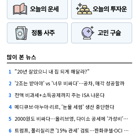
많이 본 뉴스
"20년 살았으니 내 집 되게 해달라?"
1
'2조는 받아야' vs '너무 비싸다'…공차, 매각 성공할까
2
전액 비과세+소득공제까지 주는 ISA 나온다
3
메디큐브·아누아·리르, '눈물 세럼' 생산 중단한다
4
2000원도 비싸다…올리브영, 다이소 공세에 '가성비'로 맞불
5
트럼프, 폴리실리콘 '15% 관세' 검토…한화큐셀·OCI 영향은?
6