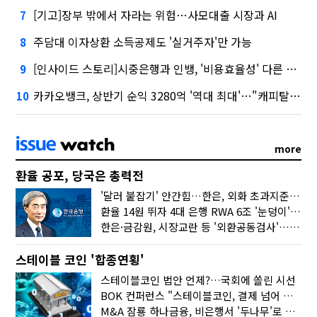
[기고]장부 밖에서 자라는 위험…사모대출 시장과 AI
7
주담대 이자상환 소득공제도 '실거주자'만 가능
8
[인사이드 스토리]시중은행과 인뱅, '비용효율성' 다른 잣대 왜?
9
카카오뱅크, 상반기 순익 3280억 '역대 최대'…"캐피탈, 자산 1조원 이상"
10
more
환율 공포, 당국은 총력전
'달러 붙잡기' 안간힘…한은, 외화 초과지준에 이자 6개월 더
환율 14원 뛰자 4대 은행 RWA 6조 '눈덩이'…2배 뛴 2분기는?
한은·금감원, 시장교란 등 '외환공동검사'…환율 급등 전방위 대응
스테이블 코인 '합종연횡'
스테이블코인 법안 언제?…국회에 쏠린 시선
BOK 컨퍼런스 "스테이블코인, 결제 넘어 보험 대출 등 금융 연결 도구"
M&A 잠룡 하나금융, 비은행서 '두나무'로 눈돌린 이유는