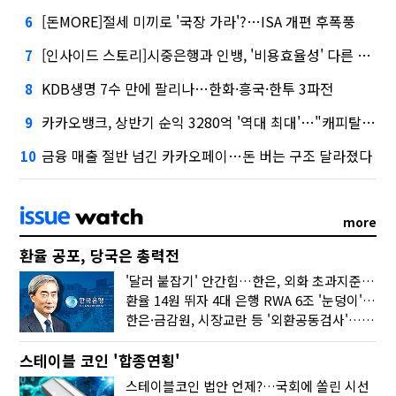
[돈MORE]절세 미끼로 '국장 가라'?…ISA 개편 후폭풍
6
[인사이드 스토리]시중은행과 인뱅, '비용효율성' 다른 잣대 왜?
7
KDB생명 7수 만에 팔리나…한화·흥국·한투 3파전
8
카카오뱅크, 상반기 순익 3280억 '역대 최대'…"캐피탈, 자산 1조원 이상"
9
금융 매출 절반 넘긴 카카오페이…돈 버는 구조 달라졌다
10
more
환율 공포, 당국은 총력전
'달러 붙잡기' 안간힘…한은, 외화 초과지준에 이자 6개월 더
환율 14원 뛰자 4대 은행 RWA 6조 '눈덩이'…2배 뛴 2분기는?
한은·금감원, 시장교란 등 '외환공동검사'…환율 급등 전방위 대응
스테이블 코인 '합종연횡'
스테이블코인 법안 언제?…국회에 쏠린 시선