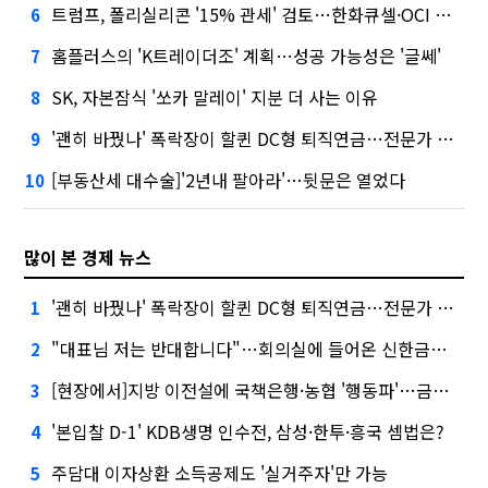
트럼프, 폴리실리콘 '15% 관세' 검토…한화큐셀·OCI 영향은?
6
홈플러스의 'K트레이더조' 계획…성공 가능성은 '글쎄'
7
SK, 자본잠식 '쏘카 말레이' 지분 더 사는 이유
8
'괜히 바꿨나' 폭락장이 할퀸 DC형 퇴직연금…전문가 조언은
9
[부동산세 대수술]'2년내 팔아라'…뒷문은 열었다
10
많이 본 경제 뉴스
'괜히 바꿨나' 폭락장이 할퀸 DC형 퇴직연금…전문가 조언은
1
"대표님 저는 반대합니다"…회의실에 들어온 신한금융 AI
2
[현장에서]지방 이전설에 국책은행·농협 '행동파'…금감원 '신중모드'
3
'본입찰 D-1' KDB생명 인수전, 삼성·한투·흥국 셈법은?
4
주담대 이자상환 소득공제도 '실거주자'만 가능
5