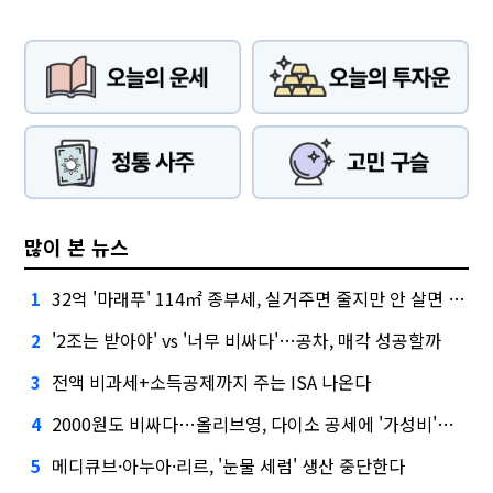
많이 본 뉴스
32억 '마래푸' 114㎡ 종부세, 실거주면 줄지만 안 살면 2.5배
1
'2조는 받아야' vs '너무 비싸다'…공차, 매각 성공할까
2
전액 비과세+소득공제까지 주는 ISA 나온다
3
2000원도 비싸다…올리브영, 다이소 공세에 '가성비'로 맞불
4
메디큐브·아누아·리르, '눈물 세럼' 생산 중단한다
5