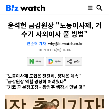
윤석헌 금감원장 "노동이사제, 거
수기 사외이사 풀 방법"
안준형 기자
why@bizwatch.co.kr
2019.03.14
(목)
16:06
"노동이사제 도입은 천천히, 생각은 계속"
"금감원장 역할 굉장히 어려웠다"
"키코 곧 분쟁조정…함영주 행장과 만날 것"