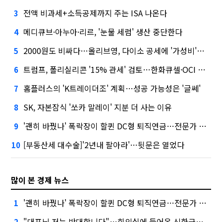
전액 비과세+소득공제까지 주는 ISA 나온다
3
메디큐브·아누아·리르, '눈물 세럼' 생산 중단한다
4
2000원도 비싸다…올리브영, 다이소 공세에 '가성비'로 맞불
5
트럼프, 폴리실리콘 '15% 관세' 검토…한화큐셀·OCI 영향은?
6
홈플러스의 'K트레이더조' 계획…성공 가능성은 '글쎄'
7
SK, 자본잠식 '쏘카 말레이' 지분 더 사는 이유
8
'괜히 바꿨나' 폭락장이 할퀸 DC형 퇴직연금…전문가 조언은
9
[부동산세 대수술]'2년내 팔아라'…뒷문은 열었다
10
많이 본 경제 뉴스
'괜히 바꿨나' 폭락장이 할퀸 DC형 퇴직연금…전문가 조언은
1
"대표님 저는 반대합니다"…회의실에 들어온 신한금융 AI
2