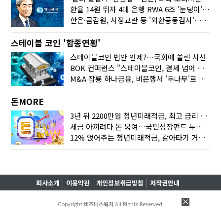
환율 14원 뛰자 4대 은행 RWA 6조 '눈덩이'…2배 뛴 2분기는?
한은·금감원, 시장교란 등 '외환공동검사'…환율 급등 전방위 대응
스테이블 코인 '합종연횡'
스테이블코인 법안 언제?…국회에 쏠린 시선
BOK 컨퍼런스 "스테이블코인, 결제 넘어 보험 대출 등 금융 연결 도구"
M&A 잠룡 하나금융, 비은행서 '두나무'로 눈돌린 이유는
돈MORE
3년 뒤 2200만원 청년미래적금, 최고 금리 받으려면?
세금 아끼려다 돈 묶여…국민성장펀드 누가 가입하면 좋을까
12% 얹어주는 청년미래적금, 갈아타기 거절 될수 있어요
회사소개
이용약관
개인정보취급방침
저작권안내
Copyright
비즈니스워치
All Rights Reserved.