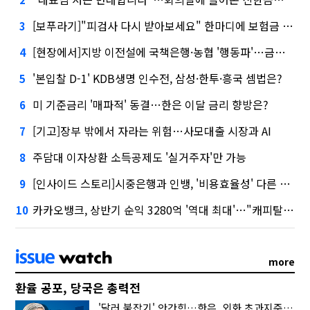
[보푸라기]"피검사 다시 받아보세요" 한마디에 보험금 못 받을 뻔?
3
[현장에서]지방 이전설에 국책은행·농협 '행동파'…금감원 '신중모드'
4
'본입찰 D-1' KDB생명 인수전, 삼성·한투·흥국 셈법은?
5
미 기준금리 '매파적' 동결…한은 이달 금리 향방은?
6
[기고]장부 밖에서 자라는 위험…사모대출 시장과 AI
7
주담대 이자상환 소득공제도 '실거주자'만 가능
8
[인사이드 스토리]시중은행과 인뱅, '비용효율성' 다른 잣대 왜?
9
카카오뱅크, 상반기 순익 3280억 '역대 최대'…"캐피탈, 자산 1조원 이상"
10
more
환율 공포, 당국은 총력전
'달러 붙잡기' 안간힘…한은, 외화 초과지준에 이자 6개월 더