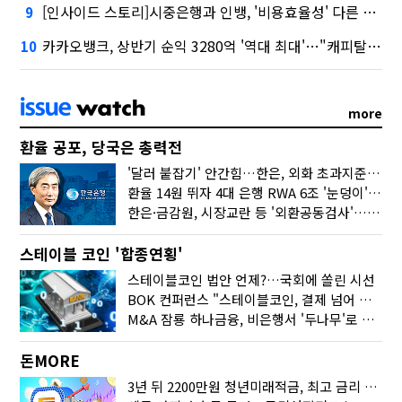
[인사이드 스토리]시중은행과 인뱅, '비용효율성' 다른 잣대 왜?
9
카카오뱅크, 상반기 순익 3280억 '역대 최대'…"캐피탈, 자산 1조원 이상"
10
more
환율 공포, 당국은 총력전
'달러 붙잡기' 안간힘…한은, 외화 초과지준에 이자 6개월 더
환율 14원 뛰자 4대 은행 RWA 6조 '눈덩이'…2배 뛴 2분기는?
한은·금감원, 시장교란 등 '외환공동검사'…환율 급등 전방위 대응
스테이블 코인 '합종연횡'
스테이블코인 법안 언제?…국회에 쏠린 시선
BOK 컨퍼런스 "스테이블코인, 결제 넘어 보험 대출 등 금융 연결 도구"
M&A 잠룡 하나금융, 비은행서 '두나무'로 눈돌린 이유는
돈MORE
3년 뒤 2200만원 청년미래적금, 최고 금리 받으려면?