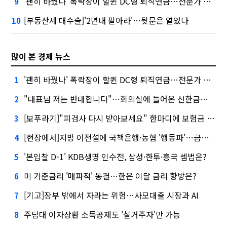
'괜히 바꿨나' 폭락장이 할퀸 DC형 퇴직연금…전문가 조언은
9
[부동산세 대수술]'2년내 팔아라'…뒷문은 열었다
10
많이 본 경제 뉴스
'괜히 바꿨나' 폭락장이 할퀸 DC형 퇴직연금…전문가 조언은
1
"대표님 저는 반대합니다"…회의실에 들어온 신한금융 AI
2
[보푸라기]"피검사 다시 받아보세요" 한마디에 보험금 못 받을 뻔?
3
[현장에서]지방 이전설에 국책은행·농협 '행동파'…금감원 '신중모드'
4
'본입찰 D-1' KDB생명 인수전, 삼성·한투·흥국 셈법은?
5
미 기준금리 '매파적' 동결…한은 이달 금리 향방은?
6
[기고]장부 밖에서 자라는 위험…사모대출 시장과 AI
7
주담대 이자상환 소득공제도 '실거주자'만 가능
8