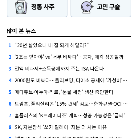
많이 본 뉴스
"20년 살았으니 내 집 되게 해달라?"
1
'2조는 받아야' vs '너무 비싸다'…공차, 매각 성공할까
2
전액 비과세+소득공제까지 주는 ISA 나온다
3
2000원도 비싸다…올리브영, 다이소 공세에 '가성비'로 맞불
4
메디큐브·아누아·리르, '눈물 세럼' 생산 중단한다
5
트럼프, 폴리실리콘 '15% 관세' 검토…한화큐셀·OCI 영향은?
6
홈플러스의 'K트레이더조' 계획…성공 가능성은 '글쎄'
7
SK, 자본잠식 '쏘카 말레이' 지분 더 사는 이유
8