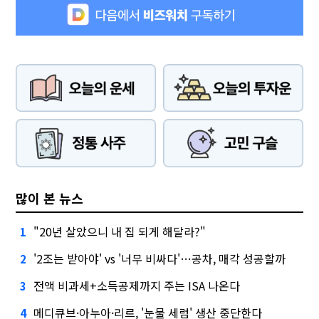
많이 본 뉴스
"20년 살았으니 내 집 되게 해달라?"
1
'2조는 받아야' vs '너무 비싸다'…공차, 매각 성공할까
2
전액 비과세+소득공제까지 주는 ISA 나온다
3
메디큐브·아누아·리르, '눈물 세럼' 생산 중단한다
4