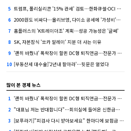
트럼프, 폴리실리콘 '15% 관세' 검토…한화큐셀·OCI 영향은?
5
2000원도 비싸다…올리브영, 다이소 공세에 '가성비'로 맞불
6
홈플러스의 'K트레이더조' 계획…성공 가능성은 '글쎄'
7
SK, 자본잠식 '쏘카 말레이' 지분 더 사는 이유
8
'괜히 바꿨나' 폭락장이 할퀸 DC형 퇴직연금…전문가 조언은
9
[부동산세 대수술]'2년내 팔아라'…뒷문은 열었다
10
많이 본 경제 뉴스
'괜히 바꿨나' 폭락장이 할퀸 DC형 퇴직연금…전문가 조언은
1
"대표님 저는 반대합니다"…회의실에 들어온 신한금융 AI
2
[보푸라기]"피검사 다시 받아보세요" 한마디에 보험금 못 받을 뻔?
3