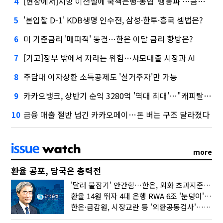
[현장에서]지방 이전설에 국책은행·농협 '행동파'…금감원 '신중모드'
4
'본입찰 D-1' KDB생명 인수전, 삼성·한투·흥국 셈법은?
5
미 기준금리 '매파적' 동결…한은 이달 금리 향방은?
6
[기고]장부 밖에서 자라는 위험…사모대출 시장과 AI
7
주담대 이자상환 소득공제도 '실거주자'만 가능
8
카카오뱅크, 상반기 순익 3280억 '역대 최대'…"캐피탈, 자산 1조원 이상"
9
금융 매출 절반 넘긴 카카오페이…돈 버는 구조 달라졌다
10
more
환율 공포, 당국은 총력전
'달러 붙잡기' 안간힘…한은, 외화 초과지준에 이자 6개월 더
환율 14원 뛰자 4대 은행 RWA 6조 '눈덩이'…2배 뛴 2분기는?
한은·금감원, 시장교란 등 '외환공동검사'…환율 급등 전방위 대응