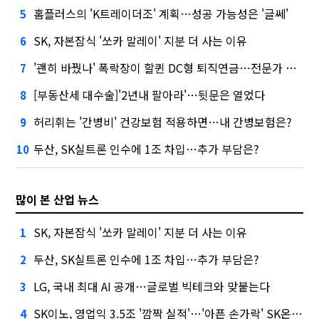
홈플러스의 'K트레이더조' 계획…성공 가능성은 '글쎄'
5
SK, 자본잠식 '쏘카 말레이' 지분 더 사는 이유
6
'괜히 바꿨나' 폭락장이 할퀸 DC형 퇴직연금…전문가 조언은
7
[부동산세 대수술]'2년내 팔아라'…뒷문은 열었다
8
허리휘는 '간병비' 건강보험 적용하면…내 간병보험은?
9
두산, SK실트론 인수에 1조 차입…추가 부담은?
10
많이 본 산업 뉴스
SK, 자본잠식 '쏘카 말레이' 지분 더 사는 이유
1
두산, SK실트론 인수에 1조 차입…추가 부담은?
2
LG, 국내 최대 AI 공개…글로벌 빅테크와 맞붙는다
3
SK이노, 영업익 3.5조 '깜짝 실적'…'아픈 손가락' SK온의 반전
4