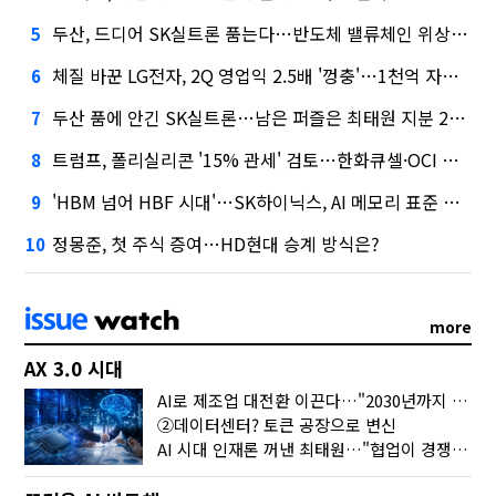
두산, 드디어 SK실트론 품는다…반도체 밸류체인 위상 강화
5
체질 바꾼 LG전자, 2Q 영업익 2.5배 '껑충'…1천억 자사주 태운다
6
두산 품에 안긴 SK실트론…남은 퍼즐은 최태원 지분 29.4%
7
트럼프, 폴리실리콘 '15% 관세' 검토…한화큐셀·OCI 영향은?
8
'HBM 넘어 HBF 시대'…SK하이닉스, AI 메모리 표준 선점 나섰다
9
정몽준, 첫 주식 증여…HD현대 승계 방식은?
10
more
AX 3.0 시대
AI로 제조업 대전환 이끈다…"2030년까지 민관합동 20조 투자"
②데이터센터? 토큰 공장으로 변신
AI 시대 인재론 꺼낸 최태원…"협업이 경쟁력"