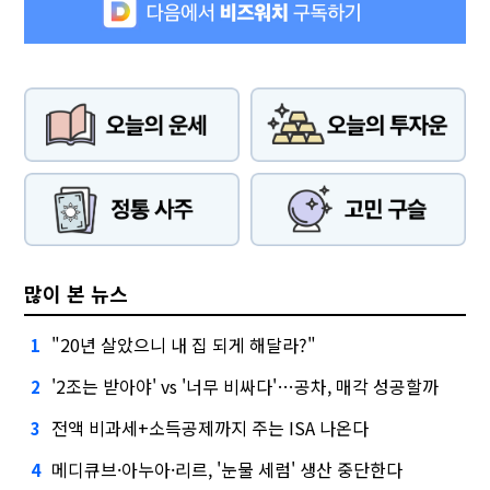
많이 본 뉴스
"20년 살았으니 내 집 되게 해달라?"
1
'2조는 받아야' vs '너무 비싸다'…공차, 매각 성공할까
2
전액 비과세+소득공제까지 주는 ISA 나온다
3
메디큐브·아누아·리르, '눈물 세럼' 생산 중단한다
4