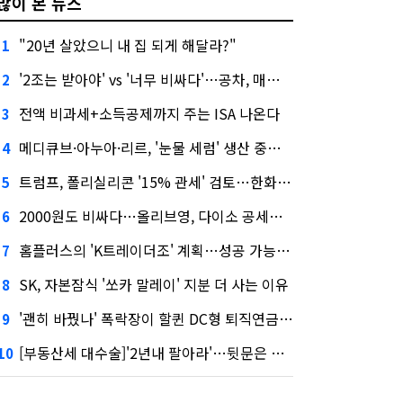
많이 본 뉴스
"20년 살았으니 내 집 되게 해달라?"
1
'2조는 받아야' vs '너무 비싸다'…공차, 매각 성공할까
2
전액 비과세+소득공제까지 주는 ISA 나온다
3
메디큐브·아누아·리르, '눈물 세럼' 생산 중단한다
4
트럼프, 폴리실리콘 '15% 관세' 검토…한화큐셀·OCI 영향은?
5
2000원도 비싸다…올리브영, 다이소 공세에 '가성비'로 맞불
6
홈플러스의 'K트레이더조' 계획…성공 가능성은 '글쎄'
7
SK, 자본잠식 '쏘카 말레이' 지분 더 사는 이유
8
'괜히 바꿨나' 폭락장이 할퀸 DC형 퇴직연금…전문가 조언은
9
[부동산세 대수술]'2년내 팔아라'…뒷문은 열었다
10