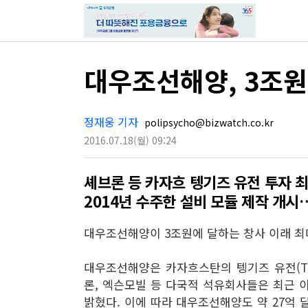
대우조선해양, 3조원
정재웅 기자
polipsycho@bizwatch.co.kr
2016.07.18
(월)
09:24
셰브론 등 카자흐 텡기즈 유전 투자 
2014년 수주한 설비 모듈 제작 개시
대우조선해양이 3조원에 달하는 창사 이래 최
대우조선해양은 카자흐스탄의 텡기즈 유전(Ten
론, 엑슨모빌 등 다국적 석유회사들은 최근 이 
밝혔다. 이에 따라 대우조선해양도 약 27억