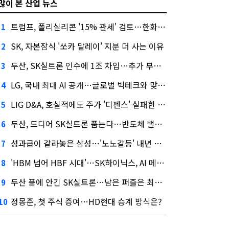
많이 본 산업 뉴스
트럼프, 폴리실리콘 '15% 관세' 검토…한화큐셀·OCI 영향은?
1
SK, 자본잠식 '쏘카 말레이' 지분 더 사는 이유
2
두산, SK실트론 인수에 1조 차입…추가 부담은?
3
LG, 국내 최대 AI 공개…글로벌 빅테크와 맞붙는다
4
LIG D&A, 호실적에도 주가 '디펜스' 실패한 이유
5
두산, 드디어 SK실트론 품는다…반도체 밸류체인 위상 강화
6
성과급이 갈라놓은 삼성…'노노갈등' 내년 교섭 판 흔들까
7
'HBM 넘어 HBF 시대'…SK하이닉스, AI 메모리 표준 선점 나섰다
8
두산 품에 안긴 SK실트론…남은 퍼즐은 최태원 지분 29.4%
9
정몽준, 첫 주식 증여…HD현대 승계 방식은?
10