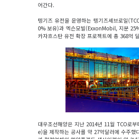
어간다.
텡기즈 유전을 운영하는 텡기즈셰브로일(TCO)
0% 보유)과 엑슨모빌(ExxonMobil, 지분
카자흐스탄 유전 확장 프로젝트에 총 368억 달
대우조선해양은 지난 2014년 11월 TCO로부
e)을 제작하는 공사를 약 27억달러에 수주했다