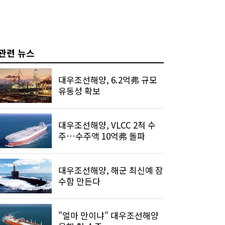
관련 뉴스
대우조선해양, 6.2억弗 규모
유동성 확보
대우조선해양, VLCC 2척 수
주…수주액 10억弗 돌파
대우조선해양, 해군 최신예 잠
수함 만든다
"얼마 만이냐" 대우조선해양