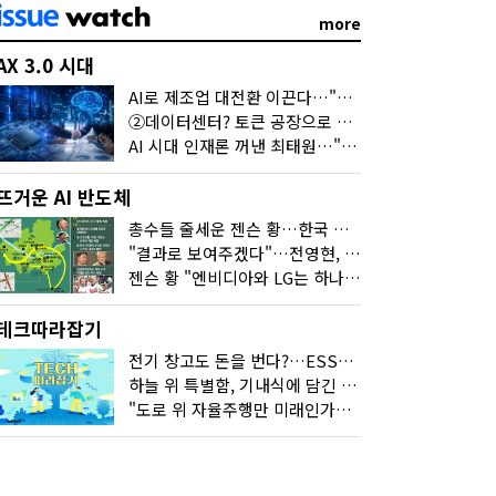
more
AX 3.0 시대
AI로 제조업 대전환 이끈다…"2030년까지 민관합동 20조 투자"
②데이터센터? 토큰 공장으로 변신
AI 시대 인재론 꺼낸 최태원…"협업이 경쟁력"
뜨거운 AI 반도체
총수들 줄세운 젠슨 황…한국 산업계 새판 짰다
"결과로 보여주겠다"…전영현, 젠슨 황과 HBM5 논의
젠슨 황 "엔비디아와 LG는 하나의 거대한 팀"
테크따라잡기
전기 창고도 돈을 번다?…ESS의 '두뇌' EMO가 뭐길래
하늘 위 특별함, 기내식에 담긴 기술의 세계
"도로 위 자율주행만 미래인가요"…진흙탕서 길 내는 HD현대 AI 기술