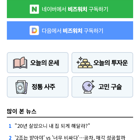
많이 본 뉴스
"20년 살았으니 내 집 되게 해달라?"
1
'2조는 받아야' vs '너무 비싸다'…공차, 매각 성공할까
2