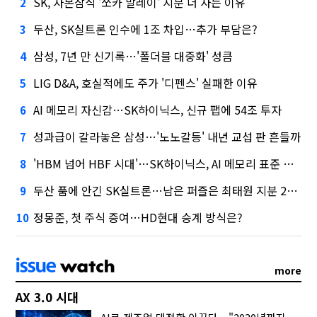
SK, 자본잠식 '쏘카 말레이' 지분 더 사는 이유
2
두산, SK실트론 인수에 1조 차입…추가 부담은?
3
삼성, 7년 만 신기록…'폴더블 대중화' 성큼
4
LIG D&A, 호실적에도 주가 '디펜스' 실패한 이유
5
AI 메모리 자신감…SK하이닉스, 신규 팹에 54조 투자
6
성과급이 갈라놓은 삼성…'노노갈등' 내년 교섭 판 흔들까
7
'HBM 넘어 HBF 시대'…SK하이닉스, AI 메모리 표준 선점 나섰다
8
두산 품에 안긴 SK실트론…남은 퍼즐은 최태원 지분 29.4%
9
정몽준, 첫 주식 증여…HD현대 승계 방식은?
10
more
AX 3.0 시대