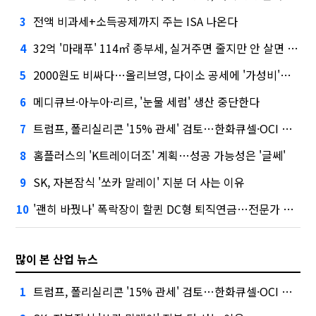
전액 비과세+소득공제까지 주는 ISA 나온다
3
32억 '마래푸' 114㎡ 종부세, 실거주면 줄지만 안 살면 2.5배
4
2000원도 비싸다…올리브영, 다이소 공세에 '가성비'로 맞불
5
메디큐브·아누아·리르, '눈물 세럼' 생산 중단한다
6
트럼프, 폴리실리콘 '15% 관세' 검토…한화큐셀·OCI 영향은?
7
홈플러스의 'K트레이더조' 계획…성공 가능성은 '글쎄'
8
SK, 자본잠식 '쏘카 말레이' 지분 더 사는 이유
9
'괜히 바꿨나' 폭락장이 할퀸 DC형 퇴직연금…전문가 조언은
10
많이 본 산업 뉴스
트럼프, 폴리실리콘 '15% 관세' 검토…한화큐셀·OCI 영향은?
1