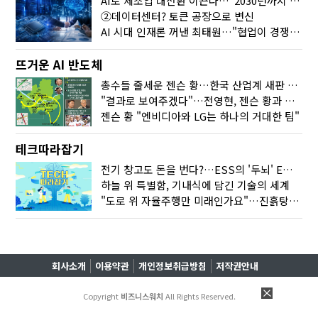
AI로 제조업 대전환 이끈다…"2030년까지 민관합동 20조 투자"
②데이터센터? 토큰 공장으로 변신
AI 시대 인재론 꺼낸 최태원…"협업이 경쟁력"
뜨거운 AI 반도체
총수들 줄세운 젠슨 황…한국 산업계 새판 짰다
"결과로 보여주겠다"…전영현, 젠슨 황과 HBM5 논의
젠슨 황 "엔비디아와 LG는 하나의 거대한 팀"
테크따라잡기
전기 창고도 돈을 번다?…ESS의 '두뇌' EMO가 뭐길래
하늘 위 특별함, 기내식에 담긴 기술의 세계
"도로 위 자율주행만 미래인가요"…진흙탕서 길 내는 HD현대 AI 기술
회사소개
이용약관
개인정보취급방침
저작권안내
Copyright
비즈니스워치
All Rights Reserved.