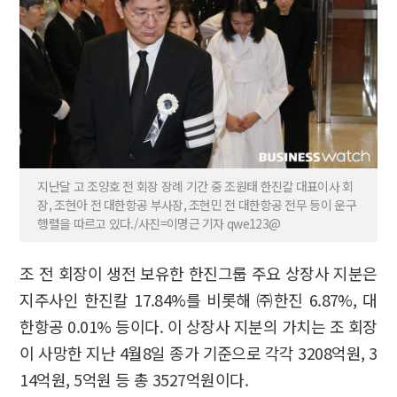
지난달 고 조양호 전 회장 장례 기간 중 조원태 한진칼 대표이사 회
장, 조현아 전 대한항공 부사장, 조현민 전 대한항공 전무 등이 운구
행렬을 따르고 있다./사진=이명근 기자 qwe123@
조 전 회장이 생전 보유한 한진그룹 주요 상장사 지분은
지주사인 한진칼 17.84%를 비롯해 ㈜한진 6.87%, 대
한항공 0.01% 등이다. 이 상장사 지분의 가치는 조 회장
이 사망한 지난 4월8일 종가 기준으로 각각 3208억원, 3
14억원, 5억원 등 총 3527억원이다.