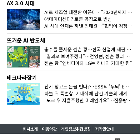
AX 3.0 시대
AI로 제조업 대전환 이끈다…"2030년까지 민관합동 20조 투자"
②데이터센터? 토큰 공장으로 변신
AI 시대 인재론 꺼낸 최태원…"협업이 경쟁력"
뜨거운 AI 반도체
총수들 줄세운 젠슨 황…한국 산업계 새판 짰다
"결과로 보여주겠다"…전영현, 젠슨 황과 HBM5 논의
젠슨 황 "엔비디아와 LG는 하나의 거대한 팀"
테크따라잡기
전기 창고도 돈을 번다?…ESS의 '두뇌' EMO가 뭐길래
하늘 위 특별함, 기내식에 담긴 기술의 세계
"도로 위 자율주행만 미래인가요"…진흙탕서 길 내는 HD현대 AI 기술
회사소개
이용약관
개인정보취급방침
저작권안내