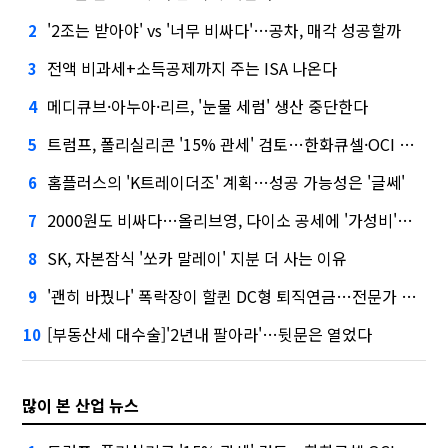
'2조는 받아야' vs '너무 비싸다'…공차, 매각 성공할까
2
전액 비과세+소득공제까지 주는 ISA 나온다
3
메디큐브·아누아·리르, '눈물 세럼' 생산 중단한다
4
트럼프, 폴리실리콘 '15% 관세' 검토…한화큐셀·OCI 영향은?
5
홈플러스의 'K트레이더조' 계획…성공 가능성은 '글쎄'
6
2000원도 비싸다…올리브영, 다이소 공세에 '가성비'로 맞불
7
SK, 자본잠식 '쏘카 말레이' 지분 더 사는 이유
8
'괜히 바꿨나' 폭락장이 할퀸 DC형 퇴직연금…전문가 조언은
9
[부동산세 대수술]'2년내 팔아라'…뒷문은 열었다
10
많이 본 산업 뉴스