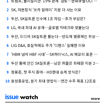
트럼프, 폴리실리콘 '15% 관세' 검토…한화큐셀·OCI 영향은?
1
SK, 자본잠식 '쏘카 말레이' 지분 더 사는 이유
2
두산, SK실트론 인수에 1조 차입…추가 부담은?
3
LG, 국내 최대 AI 공개…글로벌 빅테크와 맞붙는다
4
두산, 드디어 SK실트론 품는다…반도체 밸류체인 위상 강화
5
LIG D&A, 호실적에도 주가 '디펜스' 실패한 이유
6
'HBM 넘어 HBF 시대'…SK하이닉스, AI 메모리 표준 선점 나섰다
7
두산 품에 안긴 SK실트론…남은 퍼즐은 최태원 지분 29.4%
8
정몽준, 첫 주식 증여…HD현대 승계 방식은?
9
효성중공업, 분기 최대 영업익…연간 수주 목표 12조로
10
more