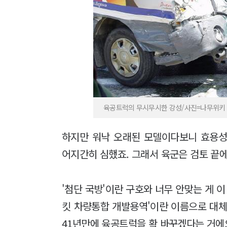
육공트럭의 무시무시한 강성/사진=나무위키
하지만 워낙 오래된 모델이다보니 효용성
어지간히 심했죠. 그래서 육군은 검토 끝에
'첨단 국방'이란 구호와 너무 안맞는 게 이
킷 차량통합 개발용역'이란 이름으로 대체
41년만에 육공트럭을 확 바꾸겠다는 거에