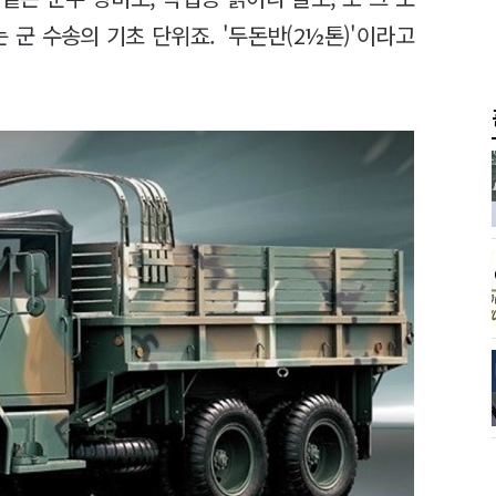
 군 수송의 기초 단위죠. '두돈반(2½톤)'이라고