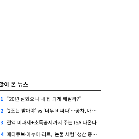
많이 본 뉴스
"20년 살았으니 내 집 되게 해달라?"
1
'2조는 받아야' vs '너무 비싸다'…공차, 매각 성공할까
2
전액 비과세+소득공제까지 주는 ISA 나온다
3
메디큐브·아누아·리르, '눈물 세럼' 생산 중단한다
4