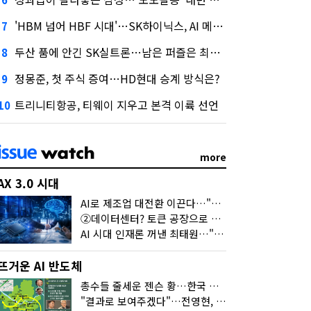
'HBM 넘어 HBF 시대'…SK하이닉스, AI 메모리 표준 선점 나섰다
7
두산 품에 안긴 SK실트론…남은 퍼즐은 최태원 지분 29.4%
8
정몽준, 첫 주식 증여…HD현대 승계 방식은?
9
트리니티항공, 티웨이 지우고 본격 이륙 선언
10
more
AX 3.0 시대
AI로 제조업 대전환 이끈다…"2030년까지 민관합동 20조 투자"
②데이터센터? 토큰 공장으로 변신
AI 시대 인재론 꺼낸 최태원…"협업이 경쟁력"
뜨거운 AI 반도체
총수들 줄세운 젠슨 황…한국 산업계 새판 짰다
"결과로 보여주겠다"…전영현, 젠슨 황과 HBM5 논의