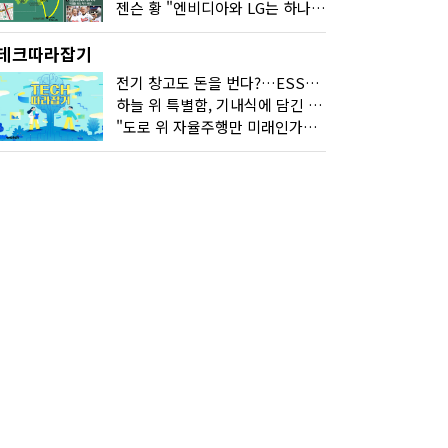
젠슨 황 "엔비디아와 LG는 하나의 거대한 팀"
테크따라잡기
전기 창고도 돈을 번다?…ESS의 '두뇌' EMO가 뭐길래
하늘 위 특별함, 기내식에 담긴 기술의 세계
"도로 위 자율주행만 미래인가요"…진흙탕서 길 내는 HD현대 AI 기술