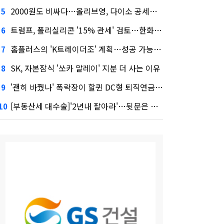
2000원도 비싸다…올리브영, 다이소 공세에 '가성비'로 맞불
5
트럼프, 폴리실리콘 '15% 관세' 검토…한화큐셀·OCI 영향은?
6
홈플러스의 'K트레이더조' 계획…성공 가능성은 '글쎄'
7
SK, 자본잠식 '쏘카 말레이' 지분 더 사는 이유
8
'괜히 바꿨나' 폭락장이 할퀸 DC형 퇴직연금…전문가 조언은
9
[부동산세 대수술]'2년내 팔아라'…뒷문은 열었다
10