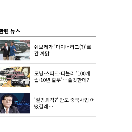
관련 뉴스
쉐보레가 '마이너리그(?)'로
간 까닭
모닝·스파크·티볼리 '100개
월·10년 할부'…솔깃한데?
'절망퇴직?' 만도 중국사업 어
땠길래…