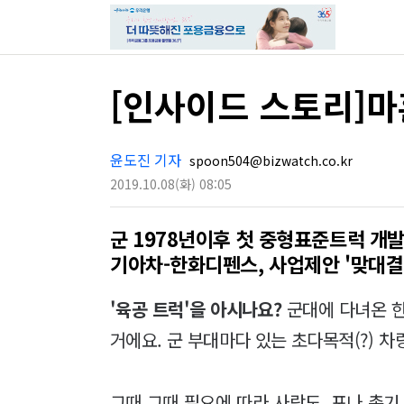
[인사이드 스토리]마
윤도진 기자
spoon504@bizwatch.co.kr
2019.10.08
(화)
08:05
군 1978년이후 첫 중형표준트럭 개
기아차-한화디펜스, 사업제안 '맞대결
'육공 트럭'을 아시나요?
군대에 다녀온 한
거에요. 군 부대마다 있는 초다목적(?) 차
그때 그때 필요에 따라 사람도, 포나 총기 