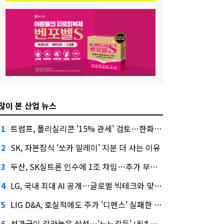
많이 본 산업 뉴스
트럼프, 폴리실리콘 '15% 관세' 검토…한화큐셀·OCI 영향은?
1
SK, 자본잠식 '쏘카 말레이' 지분 더 사는 이유
2
두산, SK실트론 인수에 1조 차입…추가 부담은?
3
LG, 국내 최대 AI 공개…글로벌 빅테크와 맞붙는다
4
LIG D&A, 호실적에도 주가 '디펜스' 실패한 이유
5
성과급이 갈라놓은 삼성…'노노갈등' 내년 교섭 판 흔들까
6