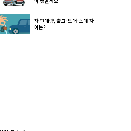
이 됐을까요
차 판매량, 출고-도매-소매 차
이는?