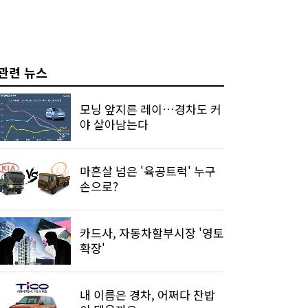
관련 뉴스
모닝 앞지른 레이…경차도 커
야 살아남는다
마흔살 넘은 '육공트럭' 누구
손으로?
카드사, 자동차할부시장 '영토
확장'
내 이름은 경차, 어쩌다 찬밥