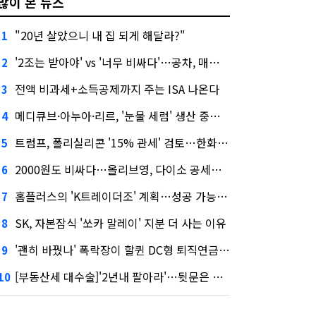
많이 본 뉴스
"20년 살았으니 내 집 되게 해달라?"
1
'2조는 받아야' vs '너무 비싸다'…공차, 매각 성공할까
2
전액 비과세+소득공제까지 주는 ISA 나온다
3
메디큐브·아누아·리르, '눈물 세럼' 생산 중단한다
4
트럼프, 폴리실리콘 '15% 관세' 검토…한화큐셀·OCI 영향은?
5
2000원도 비싸다…올리브영, 다이소 공세에 '가성비'로 맞불
6
홈플러스의 'K트레이더조' 계획…성공 가능성은 '글쎄'
7
SK, 자본잠식 '쏘카 말레이' 지분 더 사는 이유
8
'괜히 바꿨나' 폭락장이 할퀸 DC형 퇴직연금…전문가 조언은
9
[부동산세 대수술]'2년내 팔아라'…뒷문은 열었다
10