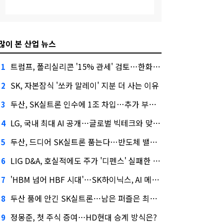
많이 본 산업 뉴스
트럼프, 폴리실리콘 '15% 관세' 검토…한화큐셀·OCI 영향은?
1
SK, 자본잠식 '쏘카 말레이' 지분 더 사는 이유
2
두산, SK실트론 인수에 1조 차입…추가 부담은?
3
LG, 국내 최대 AI 공개…글로벌 빅테크와 맞붙는다
4
두산, 드디어 SK실트론 품는다…반도체 밸류체인 위상 강화
5
LIG D&A, 호실적에도 주가 '디펜스' 실패한 이유
6
'HBM 넘어 HBF 시대'…SK하이닉스, AI 메모리 표준 선점 나섰다
7
두산 품에 안긴 SK실트론…남은 퍼즐은 최태원 지분 29.4%
8
정몽준, 첫 주식 증여…HD현대 승계 방식은?
9