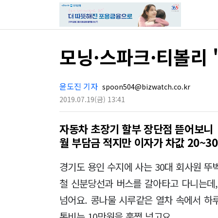
모닝·스파크·티볼리 
윤도진 기자
spoon504@bizwatch.co.kr
2019.07.19
(금)
13:41
자동차 초장기 할부 장단점 뜯어보니
월 부담금 적지만 이자가 차값 20~3
경기도 용인 수지에 사는 30대 회사원 뚜
철 신분당선과 버스를 갈아타고 다니는데,
넘어요. 콩나물 시루같은 열차 속에서 하루
통비는 10만원을 훌쩍 넘고요.