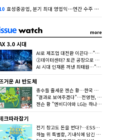
효성중공업, 분기 최대 영업익…연간 수주 목표 12조로
10
more
AX 3.0 시대
AI로 제조업 대전환 이끈다…"2030년까지 민관합동 20조 투자"
②데이터센터? 토큰 공장으로 변신
AI 시대 인재론 꺼낸 최태원…"협업이 경쟁력"
뜨거운 AI 반도체
총수들 줄세운 젠슨 황…한국 산업계 새판 짰다
"결과로 보여주겠다"…전영현, 젠슨 황과 HBM5 논의
젠슨 황 "엔비디아와 LG는 하나의 거대한 팀"
테크따라잡기
전기 창고도 돈을 번다?…ESS의 '두뇌' EMO가 뭐길래
하늘 위 특별함, 기내식에 담긴 기술의 세계