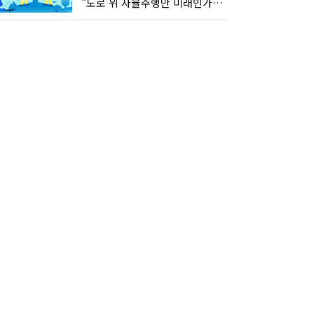
"도로 위 자율주행만 미래인가요"…진흙탕서 길 내는 HD현대 AI 기술