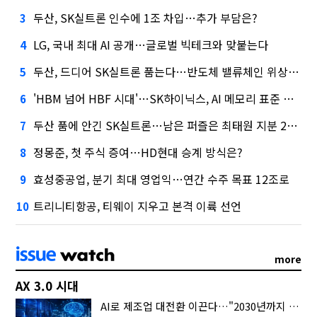
두산, SK실트론 인수에 1조 차입…추가 부담은?
3
LG, 국내 최대 AI 공개…글로벌 빅테크와 맞붙는다
4
두산, 드디어 SK실트론 품는다…반도체 밸류체인 위상 강화
5
'HBM 넘어 HBF 시대'…SK하이닉스, AI 메모리 표준 선점 나섰다
6
두산 품에 안긴 SK실트론…남은 퍼즐은 최태원 지분 29.4%
7
정몽준, 첫 주식 증여…HD현대 승계 방식은?
8
효성중공업, 분기 최대 영업익…연간 수주 목표 12조로
9
트리니티항공, 티웨이 지우고 본격 이륙 선언
10
more
AX 3.0 시대
AI로 제조업 대전환 이끈다…"2030년까지 민관합동 20조 투자"