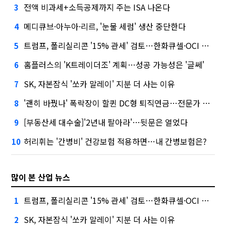
전액 비과세+소득공제까지 주는 ISA 나온다
3
메디큐브·아누아·리르, '눈물 세럼' 생산 중단한다
4
트럼프, 폴리실리콘 '15% 관세' 검토…한화큐셀·OCI 영향은?
5
홈플러스의 'K트레이더조' 계획…성공 가능성은 '글쎄'
6
SK, 자본잠식 '쏘카 말레이' 지분 더 사는 이유
7
'괜히 바꿨나' 폭락장이 할퀸 DC형 퇴직연금…전문가 조언은
8
[부동산세 대수술]'2년내 팔아라'…뒷문은 열었다
9
허리휘는 '간병비' 건강보험 적용하면…내 간병보험은?
10
많이 본 산업 뉴스
트럼프, 폴리실리콘 '15% 관세' 검토…한화큐셀·OCI 영향은?
1
SK, 자본잠식 '쏘카 말레이' 지분 더 사는 이유
2