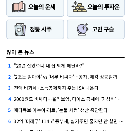
많이 본 뉴스
"20년 살았으니 내 집 되게 해달라?"
1
'2조는 받아야' vs '너무 비싸다'…공차, 매각 성공할까
2
전액 비과세+소득공제까지 주는 ISA 나온다
3
2000원도 비싸다…올리브영, 다이소 공세에 '가성비'로 맞불
4
메디큐브·아누아·리르, '눈물 세럼' 생산 중단한다
5
32억 '마래푸' 114㎡ 종부세, 실거주면 줄지만 안 살면 2.5배
6