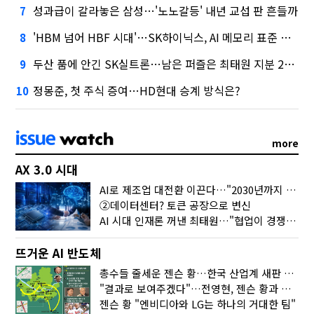
성과급이 갈라놓은 삼성…'노노갈등' 내년 교섭 판 흔들까
7
'HBM 넘어 HBF 시대'…SK하이닉스, AI 메모리 표준 선점 나섰다
8
두산 품에 안긴 SK실트론…남은 퍼즐은 최태원 지분 29.4%
9
정몽준, 첫 주식 증여…HD현대 승계 방식은?
10
more
AX 3.0 시대
AI로 제조업 대전환 이끈다…"2030년까지 민관합동 20조 투자"
②데이터센터? 토큰 공장으로 변신
AI 시대 인재론 꺼낸 최태원…"협업이 경쟁력"
뜨거운 AI 반도체
총수들 줄세운 젠슨 황…한국 산업계 새판 짰다
"결과로 보여주겠다"…전영현, 젠슨 황과 HBM5 논의
젠슨 황 "엔비디아와 LG는 하나의 거대한 팀"