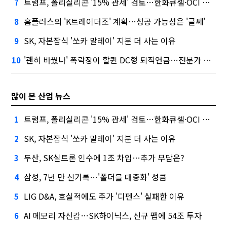
트럼프, 폴리실리콘 '15% 관세' 검토…한화큐셀·OCI 영향은?
7
홈플러스의 'K트레이더조' 계획…성공 가능성은 '글쎄'
8
SK, 자본잠식 '쏘카 말레이' 지분 더 사는 이유
9
'괜히 바꿨나' 폭락장이 할퀸 DC형 퇴직연금…전문가 조언은
10
많이 본 산업 뉴스
트럼프, 폴리실리콘 '15% 관세' 검토…한화큐셀·OCI 영향은?
1
SK, 자본잠식 '쏘카 말레이' 지분 더 사는 이유
2
두산, SK실트론 인수에 1조 차입…추가 부담은?
3
삼성, 7년 만 신기록…'폴더블 대중화' 성큼
4
LIG D&A, 호실적에도 주가 '디펜스' 실패한 이유
5
AI 메모리 자신감…SK하이닉스, 신규 팹에 54조 투자
6