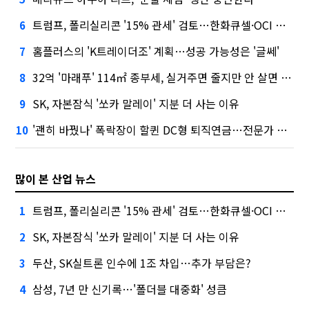
트럼프, 폴리실리콘 '15% 관세' 검토…한화큐셀·OCI 영향은?
6
홈플러스의 'K트레이더조' 계획…성공 가능성은 '글쎄'
7
32억 '마래푸' 114㎡ 종부세, 실거주면 줄지만 안 살면 2.5배
8
SK, 자본잠식 '쏘카 말레이' 지분 더 사는 이유
9
'괜히 바꿨나' 폭락장이 할퀸 DC형 퇴직연금…전문가 조언은
10
많이 본 산업 뉴스
트럼프, 폴리실리콘 '15% 관세' 검토…한화큐셀·OCI 영향은?
1
SK, 자본잠식 '쏘카 말레이' 지분 더 사는 이유
2
두산, SK실트론 인수에 1조 차입…추가 부담은?
3
삼성, 7년 만 신기록…'폴더블 대중화' 성큼
4