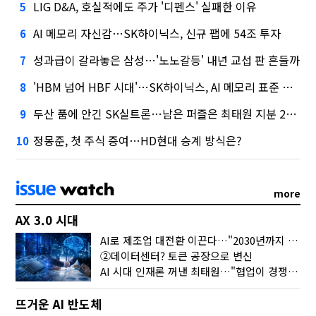
LIG D&A, 호실적에도 주가 '디펜스' 실패한 이유
5
AI 메모리 자신감…SK하이닉스, 신규 팹에 54조 투자
6
성과급이 갈라놓은 삼성…'노노갈등' 내년 교섭 판 흔들까
7
'HBM 넘어 HBF 시대'…SK하이닉스, AI 메모리 표준 선점 나섰다
8
두산 품에 안긴 SK실트론…남은 퍼즐은 최태원 지분 29.4%
9
정몽준, 첫 주식 증여…HD현대 승계 방식은?
10
more
AX 3.0 시대
AI로 제조업 대전환 이끈다…"2030년까지 민관합동 20조 투자"
②데이터센터? 토큰 공장으로 변신
AI 시대 인재론 꺼낸 최태원…"협업이 경쟁력"
뜨거운 AI 반도체