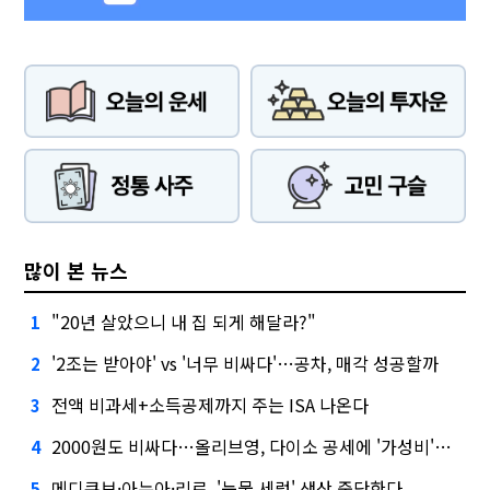
많이 본 뉴스
"20년 살았으니 내 집 되게 해달라?"
1
'2조는 받아야' vs '너무 비싸다'…공차, 매각 성공할까
2
전액 비과세+소득공제까지 주는 ISA 나온다
3
2000원도 비싸다…올리브영, 다이소 공세에 '가성비'로 맞불
4
메디큐브·아누아·리르, '눈물 세럼' 생산 중단한다
5