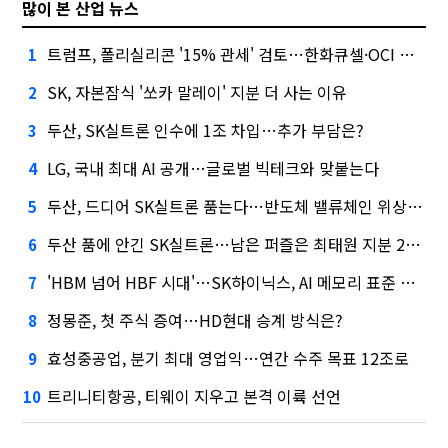
많이 본 산업 뉴스
트럼프, 폴리실리콘 '15% 관세' 검토…한화큐셀·OCI 영향은?
1
SK, 자본잠식 '쏘카 말레이' 지분 더 사는 이유
2
두산, SK실트론 인수에 1조 차입…추가 부담은?
3
LG, 국내 최대 AI 공개…글로벌 빅테크와 맞붙는다
4
두산, 드디어 SK실트론 품는다…반도체 밸류체인 위상 강화
5
두산 품에 안긴 SK실트론…남은 퍼즐은 최태원 지분 29.4%
6
'HBM 넘어 HBF 시대'…SK하이닉스, AI 메모리 표준 선점 나섰다
7
정몽준, 첫 주식 증여…HD현대 승계 방식은?
8
효성중공업, 분기 최대 영업익…연간 수주 목표 12조로
9
트리니티항공, 티웨이 지우고 본격 이륙 선언
10