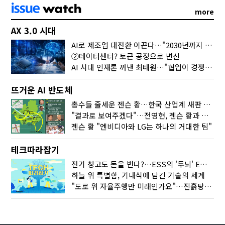
more
AX 3.0 시대
AI로 제조업 대전환 이끈다…"2030년까지 민관합동 20조 투자"
②데이터센터? 토큰 공장으로 변신
AI 시대 인재론 꺼낸 최태원…"협업이 경쟁력"
뜨거운 AI 반도체
총수들 줄세운 젠슨 황…한국 산업계 새판 짰다
"결과로 보여주겠다"…전영현, 젠슨 황과 HBM5 논의
젠슨 황 "엔비디아와 LG는 하나의 거대한 팀"
테크따라잡기
전기 창고도 돈을 번다?…ESS의 '두뇌' EMO가 뭐길래
하늘 위 특별함, 기내식에 담긴 기술의 세계
"도로 위 자율주행만 미래인가요"…진흙탕서 길 내는 HD현대 AI 기술