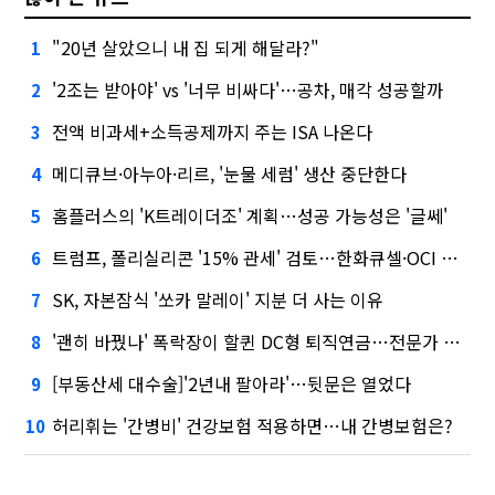
"20년 살았으니 내 집 되게 해달라?"
1
'2조는 받아야' vs '너무 비싸다'…공차, 매각 성공할까
2
전액 비과세+소득공제까지 주는 ISA 나온다
3
메디큐브·아누아·리르, '눈물 세럼' 생산 중단한다
4
홈플러스의 'K트레이더조' 계획…성공 가능성은 '글쎄'
5
트럼프, 폴리실리콘 '15% 관세' 검토…한화큐셀·OCI 영향은?
6
SK, 자본잠식 '쏘카 말레이' 지분 더 사는 이유
7
'괜히 바꿨나' 폭락장이 할퀸 DC형 퇴직연금…전문가 조언은
8
[부동산세 대수술]'2년내 팔아라'…뒷문은 열었다
9
허리휘는 '간병비' 건강보험 적용하면…내 간병보험은?
10