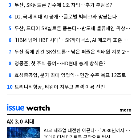
두산, SK실트론 인수에 1조 차입…추가 부담은?
3
LG, 국내 최대 AI 공개…글로벌 빅테크와 맞붙는다
4
두산, 드디어 SK실트론 품는다…반도체 밸류체인 위상 강화
5
'HBM 넘어 HBF 시대'…SK하이닉스, AI 메모리 표준 선점 나섰다
6
두산 품에 안긴 SK실트론…남은 퍼즐은 최태원 지분 29.4%
7
정몽준, 첫 주식 증여…HD현대 승계 방식은?
8
효성중공업, 분기 최대 영업익…연간 수주 목표 12조로
9
트리니티항공, 티웨이 지우고 본격 이륙 선언
10
more
AX 3.0 시대
AI로 제조업 대전환 이끈다…"2030년까지 민관합동 20조 투자"
②데이터센터? 토큰 공장으로 변신