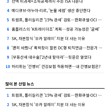
전액 비과세+소득공제까지 주는 ISA 나온다
3
메디큐브·아누아·리르, '눈물 세럼' 생산 중단한다
4
트럼프, 폴리실리콘 '15% 관세' 검토…한화큐셀·OCI 영향은?
5
홈플러스의 'K트레이더조' 계획…성공 가능성은 '글쎄'
6
SK, 자본잠식 '쏘카 말레이' 지분 더 사는 이유
7
'괜히 바꿨나' 폭락장이 할퀸 DC형 퇴직연금…전문가 조언은
8
[부동산세 대수술]'2년내 팔아라'…뒷문은 열었다
9
허리휘는 '간병비' 건강보험 적용하면…내 간병보험은?
10
많이 본 산업 뉴스
트럼프, 폴리실리콘 '15% 관세' 검토…한화큐셀·OCI 영향은?
1
SK, 자본잠식 '쏘카 말레이' 지분 더 사는 이유
2