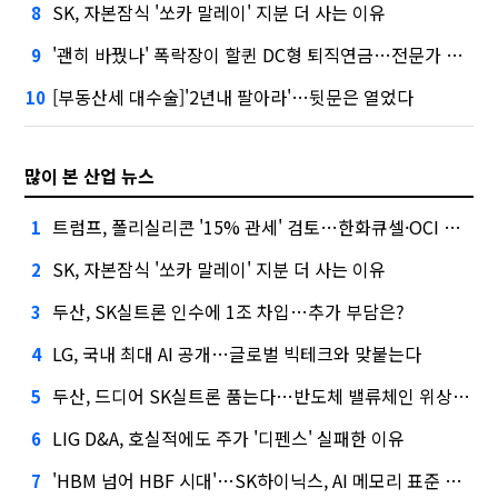
SK, 자본잠식 '쏘카 말레이' 지분 더 사는 이유
8
'괜히 바꿨나' 폭락장이 할퀸 DC형 퇴직연금…전문가 조언은
9
[부동산세 대수술]'2년내 팔아라'…뒷문은 열었다
10
많이 본 산업 뉴스
트럼프, 폴리실리콘 '15% 관세' 검토…한화큐셀·OCI 영향은?
1
SK, 자본잠식 '쏘카 말레이' 지분 더 사는 이유
2
두산, SK실트론 인수에 1조 차입…추가 부담은?
3
LG, 국내 최대 AI 공개…글로벌 빅테크와 맞붙는다
4
두산, 드디어 SK실트론 품는다…반도체 밸류체인 위상 강화
5
LIG D&A, 호실적에도 주가 '디펜스' 실패한 이유
6
'HBM 넘어 HBF 시대'…SK하이닉스, AI 메모리 표준 선점 나섰다
7