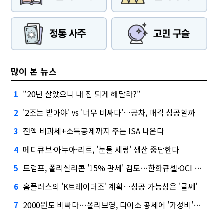
많이 본 뉴스
"20년 살았으니 내 집 되게 해달라?"
1
'2조는 받아야' vs '너무 비싸다'…공차, 매각 성공할까
2
전액 비과세+소득공제까지 주는 ISA 나온다
3
메디큐브·아누아·리르, '눈물 세럼' 생산 중단한다
4
트럼프, 폴리실리콘 '15% 관세' 검토…한화큐셀·OCI 영향은?
5
홈플러스의 'K트레이더조' 계획…성공 가능성은 '글쎄'
6
2000원도 비싸다…올리브영, 다이소 공세에 '가성비'로 맞불
7