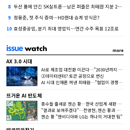
두산 품에 안긴 SK실트론…남은 퍼즐은 최태원 지분 29.4%
8
정몽준, 첫 주식 증여…HD현대 승계 방식은?
9
효성중공업, 분기 최대 영업익…연간 수주 목표 12조로
10
more
AX 3.0 시대
AI로 제조업 대전환 이끈다…"2030년까지 민관합동 20조 투자"
②데이터센터? 토큰 공장으로 변신
AI 시대 인재론 꺼낸 최태원…"협업이 경쟁력"
뜨거운 AI 반도체
총수들 줄세운 젠슨 황…한국 산업계 새판 짰다
"결과로 보여주겠다"…전영현, 젠슨 황과 HBM5 논의
젠슨 황 "엔비디아와 LG는 하나의 거대한 팀"
테크따라잡기