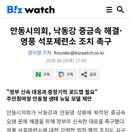
안동시의회, 낙동강 중금속 해결·
영풍 석포제련소 조치 촉구
양미영 기자
flounder@bizwatch.co.kr
2025.06.19
(목)
17:49
"정부 신속 대응과 중장기적 로드맵 필요"
주민참여형 안동형 생태 뉴딜 모델 제안
안동시의회가 낙동강과 안동댐 상류에 퇴적된 중금속
오염 문제 해결을 위해 정부의 신속한 대응을 촉구했다.
영풍 석포제련소에 대한 강력한 법적·행정 조치도 요구