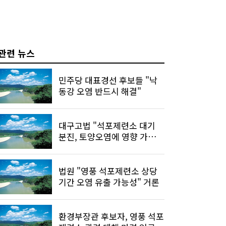
관련 뉴스
민주당 대표경선 후보들 "낙
동강 오염 반드시 해결"
대구고법 "석포제련소 대기
분진, 토양오염에 영향 가능
성"
법원 "영풍 석포제련소 상당
기간 오염 유출 가능성" 거론
환경부장관 후보자, 영풍 석포