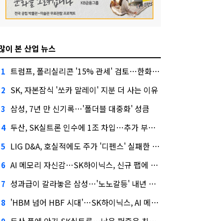
많이 본 산업 뉴스
트럼프, 폴리실리콘 '15% 관세' 검토…한화큐셀·OCI 영향은?
1
SK, 자본잠식 '쏘카 말레이' 지분 더 사는 이유
2
삼성, 7년 만 신기록…'폴더블 대중화' 성큼
3
두산, SK실트론 인수에 1조 차입…추가 부담은?
4
LIG D&A, 호실적에도 주가 '디펜스' 실패한 이유
5
AI 메모리 자신감…SK하이닉스, 신규 팹에 54조 투자
6
성과급이 갈라놓은 삼성…'노노갈등' 내년 교섭 판 흔들까
7
'HBM 넘어 HBF 시대'…SK하이닉스, AI 메모리 표준 선점 나섰다
8