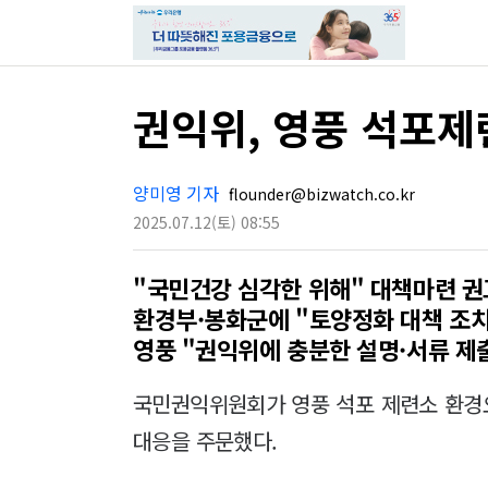
권익위, 영풍 석포
양미영 기자
flounder@bizwatch.co.kr
2025.07.12
(토)
08:55
"국민건강 심각한 위해" 대책마련 권
환경부·봉화군에 "토양정화 대책 조치
영풍 "권익위에 충분한 설명·서류 제
국민권익위원회가 영풍 석포 제련소 환경
대응을 주문했다.