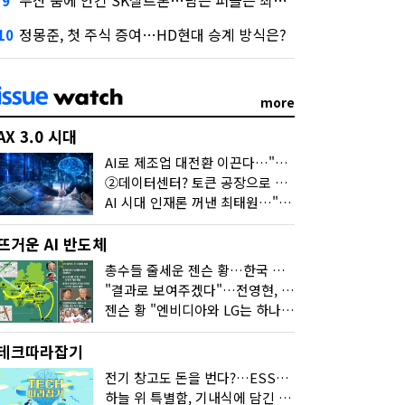
두산 품에 안긴 SK실트론…남은 퍼즐은 최태원 지분 29.4%
9
정몽준, 첫 주식 증여…HD현대 승계 방식은?
10
more
AX 3.0 시대
AI로 제조업 대전환 이끈다…"2030년까지 민관합동 20조 투자"
②데이터센터? 토큰 공장으로 변신
AI 시대 인재론 꺼낸 최태원…"협업이 경쟁력"
뜨거운 AI 반도체
총수들 줄세운 젠슨 황…한국 산업계 새판 짰다
"결과로 보여주겠다"…전영현, 젠슨 황과 HBM5 논의
젠슨 황 "엔비디아와 LG는 하나의 거대한 팀"
테크따라잡기
전기 창고도 돈을 번다?…ESS의 '두뇌' EMO가 뭐길래
하늘 위 특별함, 기내식에 담긴 기술의 세계