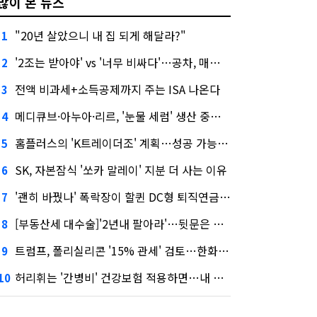
많이 본 뉴스
"20년 살았으니 내 집 되게 해달라?"
1
'2조는 받아야' vs '너무 비싸다'…공차, 매각 성공할까
2
전액 비과세+소득공제까지 주는 ISA 나온다
3
메디큐브·아누아·리르, '눈물 세럼' 생산 중단한다
4
홈플러스의 'K트레이더조' 계획…성공 가능성은 '글쎄'
5
SK, 자본잠식 '쏘카 말레이' 지분 더 사는 이유
6
'괜히 바꿨나' 폭락장이 할퀸 DC형 퇴직연금…전문가 조언은
7
[부동산세 대수술]'2년내 팔아라'…뒷문은 열었다
8
트럼프, 폴리실리콘 '15% 관세' 검토…한화큐셀·OCI 영향은?
9
허리휘는 '간병비' 건강보험 적용하면…내 간병보험은?
10