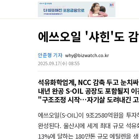
에쓰오일 '샤힌'도 
안준형 기자
why@bizwatch.co.kr
2025.09.17
(수)
08:55
석유화학업계, NCC 감축 두고 눈치
내년 완공 S-OIL 공장도 포함될지 이
"구조조정 시작…자기살 도려내긴 고
에쓰오일(S-OIL)이 9조2580억원을 투자
완성된다. 울산시에 세계 최대 규모 석
13%에 달하는 180만톤 규모 에틸렌을 