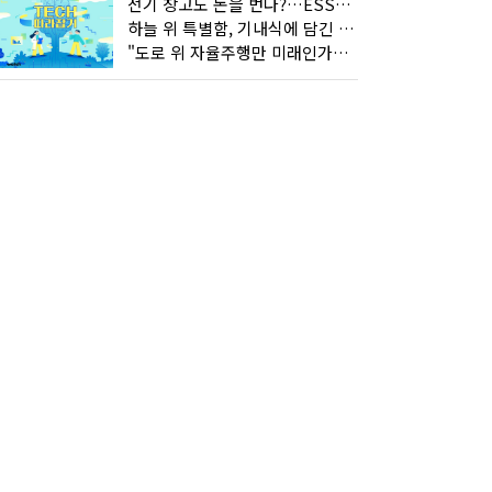
전기 창고도 돈을 번다?…ESS의 '두뇌' EMO가 뭐길래
하늘 위 특별함, 기내식에 담긴 기술의 세계
"도로 위 자율주행만 미래인가요"…진흙탕서 길 내는 HD현대 AI 기술