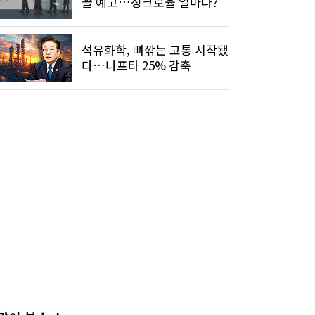
꼴 예고…싱크로율 얼마나?
석유화학, 뼈깎는 고통 시작됐
다…나프타 25% 감축