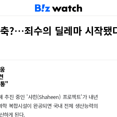
감축?…죄수의 딜레마 시작됐
싸움
견
통"
해 추진 중인 '샤힌(Shaheen) 프로젝트'가 내년
유화학 복합시설이 완공되면 국내 전체 생산능력의
생산하게 된다.