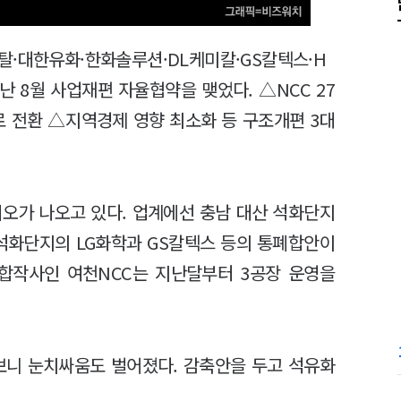
탈·대한유화·한화솔루션·DL케미칼·GS칼텍스·H
난 8월 사업재편 자율협약을 맺었다. △NCC 27
로 전환 △지역경제 영향 최소화 등 구조개편 3대
리오가 나오고 있다. 업계에선 충남 대산 석화단지
석화단지의 LG화학과 GS칼텍스 등의 통폐합안이
 합작사인 여천NCC는 지난달부터 3공장 운영을
보니 눈치싸움도 벌어졌다. 감축안을 두고 석유화