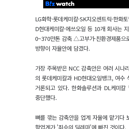
LG화학·롯데케미칼·SK지오센트릭·한화토
D현대케미칼·에쓰오일 등 10개 회사는 지
0~370만톤 감축 △고부가·친환경제품으
방향이 자율안에 담겼다.
가장 주목받은 NCC 감축안은 여러 시나
의 롯데케미칼과 HD현대오일뱅크, 여수 
거론되고 있다. 한화솔루션과 DL케미칼
중단했다.
뼈를 깎는 감축안을 업계 자율에 맡기다 
학업계가 '죄수의 딜레마'에 빠진 것이다.