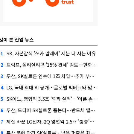
많이 본 산업 뉴스
SK, 자본잠식 '쏘카 말레이' 지분 더 사는 이유
1
트럼프, 폴리실리콘 '15% 관세' 검토…한화큐셀·OCI 영향은?
2
두산, SK실트론 인수에 1조 차입…추가 부담은?
3
LG, 국내 최대 AI 공개…글로벌 빅테크와 맞붙는다
4
SK이노, 영업익 3.5조 '깜짝 실적'…'아픈 손가락' SK온의 반전
5
두산, 드디어 SK실트론 품는다…반도체 밸류체인 위상 강화
6
체질 바꾼 LG전자, 2Q 영업익 2.5배 '껑충'…1천억 자사주 태운다
7
두산 품에 안긴 SK실트론…남은 퍼즐은 최태원 지분 29.4%
8