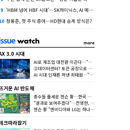
'HBM 넘어 HBF 시대'…SK하이닉스, AI 메모리 표준 선점 나섰다
9
정몽준, 첫 주식 증여…HD현대 승계 방식은?
10
more
AX 3.0 시대
AI로 제조업 대전환 이끈다…"2030년까지 민관합동 20조 투자"
②데이터센터? 토큰 공장으로 변신
AI 시대 인재론 꺼낸 최태원…"협업이 경쟁력"
뜨거운 AI 반도체
총수들 줄세운 젠슨 황…한국 산업계 새판 짰다
"결과로 보여주겠다"…전영현, 젠슨 황과 HBM5 논의
젠슨 황 "엔비디아와 LG는 하나의 거대한 팀"
테크따라잡기