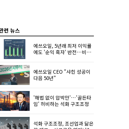
관련 뉴스
에쓰오일, 5년래 최저 이익률
에도 '순익 흑자' 반전…비결
은
에쓰오일 CEO "샤힌 성공이
다음 50년"
'해법 없이 압박만'…'골든타
임' 허비하는 석화 구조조정
석화 구조조정, 조선업과 닮은