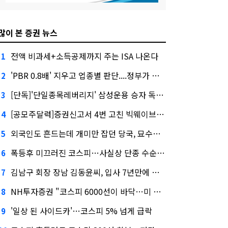
많이 본 증권 뉴스
전액 비과세+소득공제까지 주는 ISA 나온다
1
'PBR 0.8배' 지우고 업종별 판단....정부가 제시한 '주가 누르기' 방지법
2
[단독]'단일종목레버리지' 삼성운용 승자 독식...운용수익 미래에셋의 6배
3
[공모주달력]증권신고서 4번 고친 빅웨이브로보틱스, 수요예측
4
외국인도 흔드는데 개미만 잡던 당국, 묘수는 과다호가부담금?
5
폭등후 미끄러진 코스피…사실상 단종 수순 밟는 '단종레'
6
김남구 회장 장남 김동윤씨, 입사 7년만에 한투증권 임원 승진
7
NH투자증권 "코스피 6000선이 바닥…미 금리 안정 후 추가 회복"
8
'일상 된 사이드카'…코스피 5% 넘게 급락
9