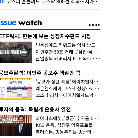
코스피 흔들려도 코스닥 800선 회복…저가매수세 유입
10
more
ETF워치: 한눈에 보는 상장지수펀드 시장
변동성에도 키워드는 역시 반도체…신상품은 우주·방산
이번주만 50조 거래...'삼전·닉스 레버리지' 수익률은 -30%
단일종목 레버리지 ETF 독주…'증시 블랙홀'
공모주달력: 이번주 공모주 핵심만 콕
'공모가 상단 확정' 에이치엘지노믹스 청약
레몬헬스케어 코스닥 상장…에이치엘지노믹스 수요예측
코스닥 러시…에이치엘지노믹스 수요예측·레메디 청약
투자의 품격: 독립계 운용사 열전
마이다스에셋, '황금' 수익률 비결은 '꾸준함'
KCGI운용, 성장주 압축포트폴리오로 새 길을 그리다
트러스톤, 행동주의는 빙산의 일각...진정한 힘은 '주식형 강자'