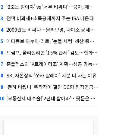
'2조는 받아야' vs '너무 비싸다'…공차, 매각 성공할까
2
전액 비과세+소득공제까지 주는 ISA 나온다
3
2000원도 비싸다…올리브영, 다이소 공세에 '가성비'로 맞불
4
메디큐브·아누아·리르, '눈물 세럼' 생산 중단한다
5
트럼프, 폴리실리콘 '15% 관세' 검토…한화큐셀·OCI 영향은?
6
홈플러스의 'K트레이더조' 계획…성공 가능성은 '글쎄'
7
SK, 자본잠식 '쏘카 말레이' 지분 더 사는 이유
8
'괜히 바꿨나' 폭락장이 할퀸 DC형 퇴직연금…전문가 조언은
9
[부동산세 대수술]'2년내 팔아라'…뒷문은 열었다
10