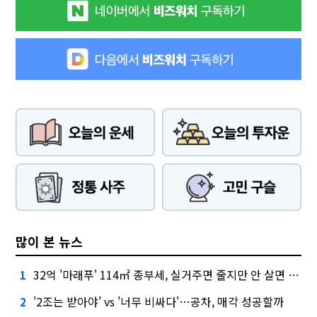
많이 본 뉴스
32억 '마래푸' 114㎡ 종부세, 실거주면 줄지만 안 살면 2.5배
1
'2조는 받아야' vs '너무 비싸다'…공차, 매각 성공할까
2