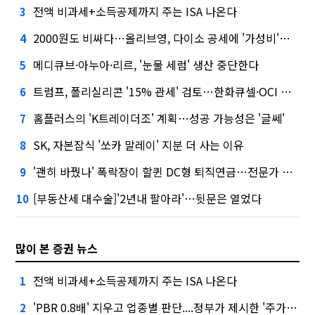
전액 비과세+소득공제까지 주는 ISA 나온다
3
2000원도 비싸다…올리브영, 다이소 공세에 '가성비'로 맞불
4
메디큐브·아누아·리르, '눈물 세럼' 생산 중단한다
5
트럼프, 폴리실리콘 '15% 관세' 검토…한화큐셀·OCI 영향은?
6
홈플러스의 'K트레이더조' 계획…성공 가능성은 '글쎄'
7
SK, 자본잠식 '쏘카 말레이' 지분 더 사는 이유
8
'괜히 바꿨나' 폭락장이 할퀸 DC형 퇴직연금…전문가 조언은
9
[부동산세 대수술]'2년내 팔아라'…뒷문은 열었다
10
많이 본 증권 뉴스
전액 비과세+소득공제까지 주는 ISA 나온다
1
'PBR 0.8배' 지우고 업종별 판단....정부가 제시한 '주가 누르기' 방지법
2