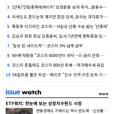
[단독]'단일종목레버리지' 삼성운용 승자 독식...운용수익 미래에셋의 6배
3
외국인도 흔드는데 개미만 잡던 당국, 묘수는 과다호가부담금?
4
폭등후 미끄러진 코스피…사실상 단종 수순 밟는 '단종레'
5
김남구 회장 장남 김동윤씨, 입사 7년만에 한투증권 임원 승진
6
'일상 된 사이드카'…코스피 5% 넘게 급락
7
NH투자증권 "코스피 6000선이 바닥…미 금리 안정 후 추가 회복"
8
코스피 흔들려도 코스닥 800선 회복…저가매수세 유입
9
SK실트론 품은 두산…메리츠 "인수 가격·구조 모두 기대 이상"
10
more
ETF워치: 한눈에 보는 상장지수펀드 시장
변동성에도 키워드는 역시 반도체…신상품은 우주·방산