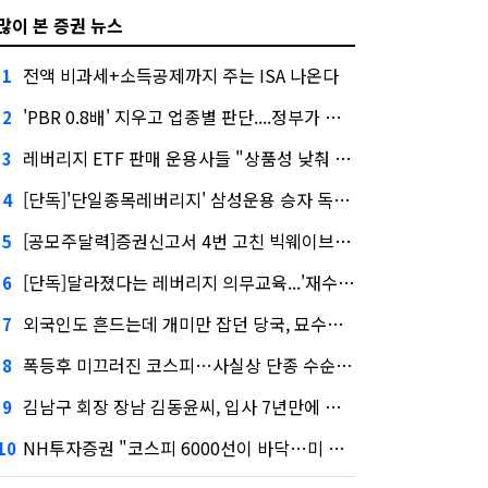
많이 본 증권 뉴스
전액 비과세+소득공제까지 주는 ISA 나온다
1
'PBR 0.8배' 지우고 업종별 판단....정부가 제시한 '주가 누르기' 방지법
2
레버리지 ETF 판매 운용사들 "상품성 낮춰 사라지게 해야"…일부 신중론도
3
[단독]'단일종목레버리지' 삼성운용 승자 독식...운용수익 미래에셋의 6배
4
[공모주달력]증권신고서 4번 고친 빅웨이브로보틱스, 수요예측
5
[단독]달라졌다는 레버리지 의무교육...'재수강 건너뛰기' 허점
6
외국인도 흔드는데 개미만 잡던 당국, 묘수는 과다호가부담금?
7
폭등후 미끄러진 코스피…사실상 단종 수순 밟는 '단종레'
8
김남구 회장 장남 김동윤씨, 입사 7년만에 한투증권 임원 승진
9
NH투자증권 "코스피 6000선이 바닥…미 금리 안정 후 추가 회복"
10