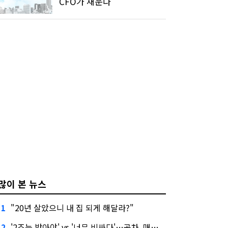
CFO가 채운다
많이 본 뉴스
"20년 살았으니 내 집 되게 해달라?"
1
'2조는 받아야' vs '너무 비싸다'…공차, 매각 성공할까
2