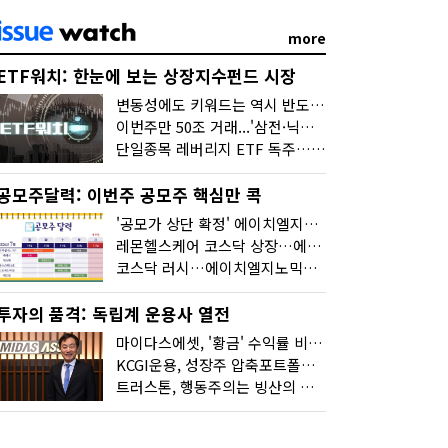
more
ETF워치: 한눈에 보는 상장지수펀드 시장
변동성에도 키워드는 역시 반도체…신상품은 우주·방산
이번주만 50조 거래...'삼전·닉스 레버리지' 수익률은 -30%
단일종목 레버리지 ETF 독주…'증시 블랙홀'
공모주달력: 이번주 공모주 핵심만 콕
'공모가 상단 확정' 에이치엘지노믹스 청약
레몬헬스케어 코스닥 상장…에이치엘지노믹스 수요예측
코스닥 러시…에이치엘지노믹스 수요예측·레메디 청약
투자의 품격: 독립계 운용사 열전
마이다스에셋, '황금' 수익률 비결은 '꾸준함'
KCGI운용, 성장주 압축포트폴리오로 새 길을 그리다
트러스톤, 행동주의는 빙산의 일각...진정한 힘은 '주식형 강자'