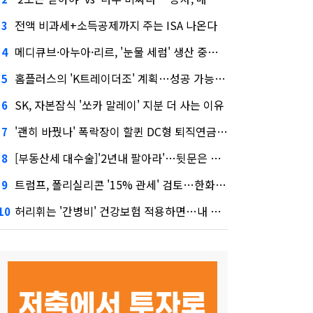
전액 비과세+소득공제까지 주는 ISA 나온다
3
메디큐브·아누아·리르, '눈물 세럼' 생산 중단한다
4
홈플러스의 'K트레이더조' 계획…성공 가능성은 '글쎄'
5
SK, 자본잠식 '쏘카 말레이' 지분 더 사는 이유
6
'괜히 바꿨나' 폭락장이 할퀸 DC형 퇴직연금…전문가 조언은
7
[부동산세 대수술]'2년내 팔아라'…뒷문은 열었다
8
트럼프, 폴리실리콘 '15% 관세' 검토…한화큐셀·OCI 영향은?
9
허리휘는 '간병비' 건강보험 적용하면…내 간병보험은?
10