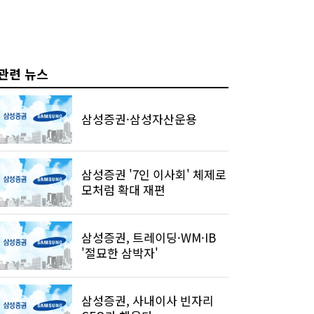
관련 뉴스
삼성증권·삼성자산운용
삼성증권 '7인 이사회' 체제로
모처럼 확대 재편
삼성증권, 트레이딩·WM·IB
'절묘한 삼박자'
삼성증권, 사내이사 빈자리