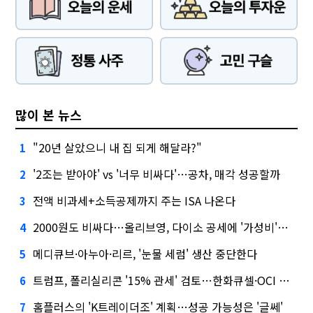
많이 본 뉴스
"20년 살았으니 내 집 되게 해달라?"
1
'2조는 받아야' vs '너무 비싸다'…공차, 매각 성공할까
2
전액 비과세+소득공제까지 주는 ISA 나온다
3
2000원도 비싸다…올리브영, 다이소 공세에 '가성비'로 맞불
4
메디큐브·아누아·리르, '눈물 세럼' 생산 중단한다
5
트럼프, 폴리실리콘 '15% 관세' 검토…한화큐셀·OCI 영향은?
6
홈플러스의 'K트레이더조' 계획…성공 가능성은 '글쎄'
7