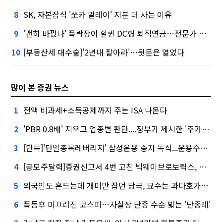
SK, 자본잠식 '쏘카 말레이' 지분 더 사는 이유
8
'괜히 바꿨나' 폭락장이 할퀸 DC형 퇴직연금…전문가 조언은
9
[부동산세 대수술]'2년내 팔아라'…뒷문은 열었다
10
많이 본 증권 뉴스
전액 비과세+소득공제까지 주는 ISA 나온다
1
'PBR 0.8배' 지우고 업종별 판단....정부가 제시한 '주가 누르기' 방지법
2
[단독]'단일종목레버리지' 삼성운용 승자 독식...운용수익 미래에셋의 6배
3
[공모주달력]증권신고서 4번 고친 빅웨이브로보틱스, 수요예측
4
외국인도 흔드는데 개미만 잡던 당국, 묘수는 과다호가부담금?
5
폭등후 미끄러진 코스피…사실상 단종 수순 밟는 '단종레'
6