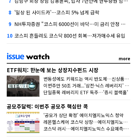
김남구 회장 장남 김동윤씨, 입사 7년만에 한투증권 임원 승진
7
'일상 된 사이드카'…코스피 5% 넘게 급락
8
NH투자증권 "코스피 6000선이 바닥…미 금리 안정 후 추가 회복"
9
코스피 흔들려도 코스닥 800선 회복…저가매수세 유입
10
more
ETF워치: 한눈에 보는 상장지수펀드 시장
변동성에도 키워드는 역시 반도체…신상품은 우주·방산
이번주만 50조 거래...'삼전·닉스 레버리지' 수익률은 -30%
단일종목 레버리지 ETF 독주…'증시 블랙홀'
공모주달력: 이번주 공모주 핵심만 콕
'공모가 상단 확정' 에이치엘지노믹스 청약
레몬헬스케어 코스닥 상장…에이치엘지노믹스 수요예측
코스닥 러시…에이치엘지노믹스 수요예측·레메디 청약