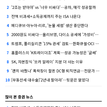
'2조는 받아야' vs '너무 비싸다'…공차, 매각 성공할까
2
전액 비과세+소득공제까지 주는 ISA 나온다
3
메디큐브·아누아·리르, '눈물 세럼' 생산 중단한다
4
2000원도 비싸다…올리브영, 다이소 공세에 '가성비'로 맞불
5
트럼프, 폴리실리콘 '15% 관세' 검토…한화큐셀·OCI 영향은?
6
홈플러스의 'K트레이더조' 계획…성공 가능성은 '글쎄'
7
SK, 자본잠식 '쏘카 말레이' 지분 더 사는 이유
8
'괜히 바꿨나' 폭락장이 할퀸 DC형 퇴직연금…전문가 조언은
9
[부동산세 대수술]'2년내 팔아라'…뒷문은 열었다
10
많이 본 증권 뉴스