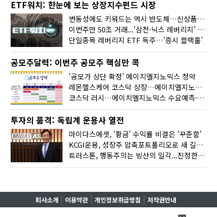
ETF워치: 한눈에 보는 상장지수펀드 시장
변동성에도 키워드는 역시 반도체…신상품은 우주·방산
이번주만 50조 거래...'삼전·닉스 레버리지' 수익률은 -30%
단일종목 레버리지 ETF 독주…'증시 블랙홀'
공모주달력: 이번주 공모주 핵심만 콕
'공모가 상단 확정' 에이치엘지노믹스 청약
레몬헬스케어 코스닥 상장…에이치엘지노믹스 수요예측
코스닥 러시…에이치엘지노믹스 수요예측·레메디 청약
투자의 품격: 독립계 운용사 열전
마이다스에셋, '황금' 수익률 비결은 '꾸준함'
KCGI운용, 성장주 압축포트폴리오로 새 길을 그리다
트러스톤, 행동주의는 빙산의 일각...진정한 힘은 '주식형 강자'
회사소개
이용약관
개인정보취급방침
저작권안내