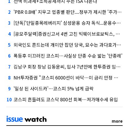
전액 비과세+소득공제까지 주는 ISA 나온다
1
'PBR 0.8배' 지우고 업종별 판단....정부가 제시한 '주가 누르기' 방지법
2
[단독]'단일종목레버리지' 삼성운용 승자 독식...운용수익 미래에셋의 6배
3
[공모주달력]증권신고서 4번 고친 빅웨이브로보틱스, 수요예측
4
외국인도 흔드는데 개미만 잡던 당국, 묘수는 과다호가부담금?
5
폭등후 미끄러진 코스피…사실상 단종 수순 밟는 '단종레'
6
김남구 회장 장남 김동윤씨, 입사 7년만에 한투증권 임원 승진
7
NH투자증권 "코스피 6000선이 바닥…미 금리 안정 후 추가 회복"
8
'일상 된 사이드카'…코스피 5% 넘게 급락
9
코스피 흔들려도 코스닥 800선 회복…저가매수세 유입
10
more