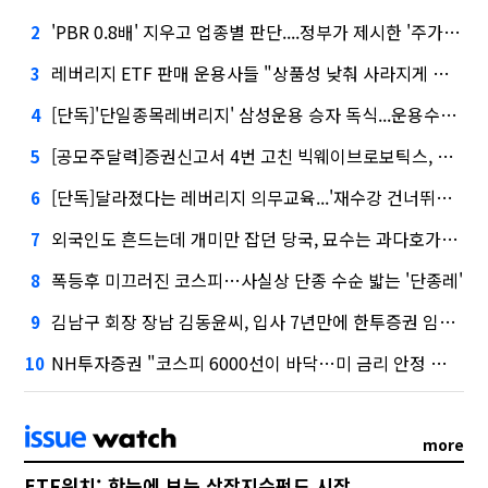
'PBR 0.8배' 지우고 업종별 판단....정부가 제시한 '주가 누르기' 방지법
2
레버리지 ETF 판매 운용사들 "상품성 낮춰 사라지게 해야"…일부 신중론도
3
[단독]'단일종목레버리지' 삼성운용 승자 독식...운용수익 미래에셋의 6배
4
[공모주달력]증권신고서 4번 고친 빅웨이브로보틱스, 수요예측
5
[단독]달라졌다는 레버리지 의무교육...'재수강 건너뛰기' 허점
6
외국인도 흔드는데 개미만 잡던 당국, 묘수는 과다호가부담금?
7
폭등후 미끄러진 코스피…사실상 단종 수순 밟는 '단종레'
8
김남구 회장 장남 김동윤씨, 입사 7년만에 한투증권 임원 승진
9
NH투자증권 "코스피 6000선이 바닥…미 금리 안정 후 추가 회복"
10
more
ETF워치: 한눈에 보는 상장지수펀드 시장