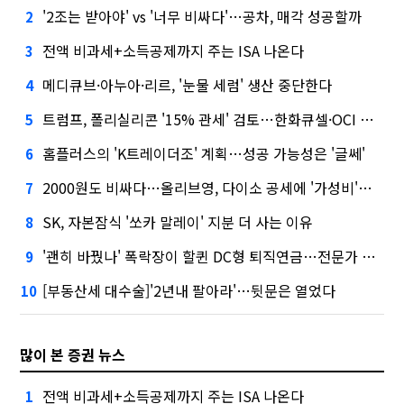
'2조는 받아야' vs '너무 비싸다'…공차, 매각 성공할까
2
전액 비과세+소득공제까지 주는 ISA 나온다
3
메디큐브·아누아·리르, '눈물 세럼' 생산 중단한다
4
트럼프, 폴리실리콘 '15% 관세' 검토…한화큐셀·OCI 영향은?
5
홈플러스의 'K트레이더조' 계획…성공 가능성은 '글쎄'
6
2000원도 비싸다…올리브영, 다이소 공세에 '가성비'로 맞불
7
SK, 자본잠식 '쏘카 말레이' 지분 더 사는 이유
8
'괜히 바꿨나' 폭락장이 할퀸 DC형 퇴직연금…전문가 조언은
9
[부동산세 대수술]'2년내 팔아라'…뒷문은 열었다
10
많이 본 증권 뉴스
전액 비과세+소득공제까지 주는 ISA 나온다
1