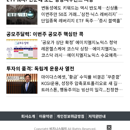
변동성에도 키워드는 역시 반도체…신상품은 우주·방산
이번주만 50조 거래...'삼전·닉스 레버리지' 수익률은 -30%
단일종목 레버리지 ETF 독주…'증시 블랙홀'
공모주달력: 이번주 공모주 핵심만 콕
'공모가 상단 확정' 에이치엘지노믹스 청약
레몬헬스케어 코스닥 상장…에이치엘지노믹스 수요예측
코스닥 러시…에이치엘지노믹스 수요예측·레메디 청약
투자의 품격: 독립계 운용사 열전
마이다스에셋, '황금' 수익률 비결은 '꾸준함'
KCGI운용, 성장주 압축포트폴리오로 새 길을 그리다
트러스톤, 행동주의는 빙산의 일각...진정한 힘은 '주식형 강자'
회사소개
이용약관
개인정보취급방침
저작권안내
Copyright
비즈니스워치
All Rights Reserved.