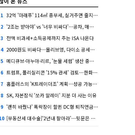
많이 본 뉴스
32억 '마래푸' 114㎡ 종부세, 실거주면 줄지만 안 살면 2.5배
1
'2조는 받아야' vs '너무 비싸다'…공차, 매각 성공할까
2
전액 비과세+소득공제까지 주는 ISA 나온다
3
2000원도 비싸다…올리브영, 다이소 공세에 '가성비'로 맞불
4
메디큐브·아누아·리르, '눈물 세럼' 생산 중단한다
5
트럼프, 폴리실리콘 '15% 관세' 검토…한화큐셀·OCI 영향은?
6
홈플러스의 'K트레이더조' 계획…성공 가능성은 '글쎄'
7
SK, 자본잠식 '쏘카 말레이' 지분 더 사는 이유
8
'괜히 바꿨나' 폭락장이 할퀸 DC형 퇴직연금…전문가 조언은
9
[부동산세 대수술]'2년내 팔아라'…뒷문은 열었다
10