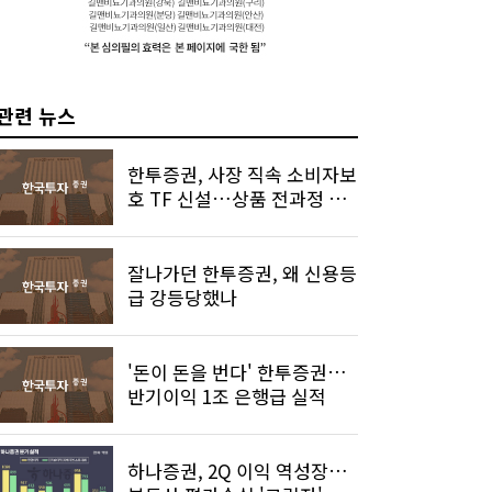
관련 뉴스
한투증권, 사장 직속 소비자보
호 TF 신설…상품 전과정 관
리 강화
잘나가던 한투증권, 왜 신용등
급 강등당했나
'돈이 돈을 번다' 한투증권…
반기이익 1조 은행급 실적
하나증권, 2Q 이익 역성장…