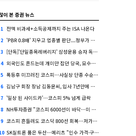
많이 본 증권 뉴스
전액 비과세+소득공제까지 주는 ISA 나온다
1
'PBR 0.8배' 지우고 업종별 판단....정부가 제시한 '주가 누르기' 방지법
2
[단독]'단일종목레버리지' 삼성운용 승자 독식...운용수익 미래에셋의 6배
3
외국인도 흔드는데 개미만 잡던 당국, 묘수는 과다호가부담금?
4
폭등후 미끄러진 코스피…사실상 단종 수순 밟는 '단종레'
5
김남구 회장 장남 김동윤씨, 입사 7년만에 한투증권 임원 승진
6
'일상 된 사이드카'…코스피 5% 넘게 급락
7
NH투자증권 "코스피 6000선이 바닥…미 금리 안정 후 추가 회복"
8
코스피 흔들려도 코스닥 800선 회복…저가매수세 유입
9
SK실트론 품은 두산…메리츠 "인수 가격·구조 모두 기대 이상"
10