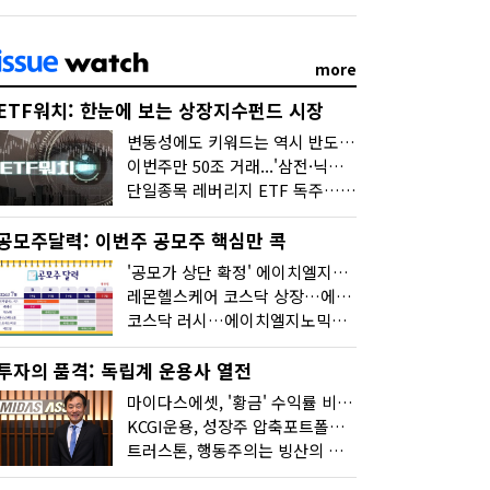
more
ETF워치: 한눈에 보는 상장지수펀드 시장
변동성에도 키워드는 역시 반도체…신상품은 우주·방산
이번주만 50조 거래...'삼전·닉스 레버리지' 수익률은 -30%
단일종목 레버리지 ETF 독주…'증시 블랙홀'
공모주달력: 이번주 공모주 핵심만 콕
'공모가 상단 확정' 에이치엘지노믹스 청약
레몬헬스케어 코스닥 상장…에이치엘지노믹스 수요예측
코스닥 러시…에이치엘지노믹스 수요예측·레메디 청약
투자의 품격: 독립계 운용사 열전
마이다스에셋, '황금' 수익률 비결은 '꾸준함'
KCGI운용, 성장주 압축포트폴리오로 새 길을 그리다
트러스톤, 행동주의는 빙산의 일각...진정한 힘은 '주식형 강자'