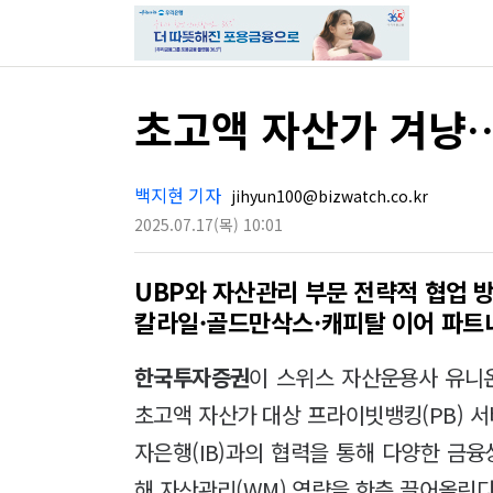
초고액 자산가 겨냥…
백지현 기자
jihyun100@bizwatch.co.kr
2025.07.17
(목)
10:01
UBP와 자산관리 부문 전략적 협업 
칼라일·골드만삭스·캐피탈 이어 파트
한국투자증권
이 스위스 자산운용사 유니온
초고액 자산가 대상 프라이빗뱅킹(PB) 서
자은행(IB)과의 협력을 통해 다양한 금
해 자산관리(WM) 역량을 한층 끌어올린