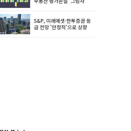
부동산 평가손실 '그림자'
S&P, 미래에셋·한투증권 등
급 전망 '안정적'으로 상향